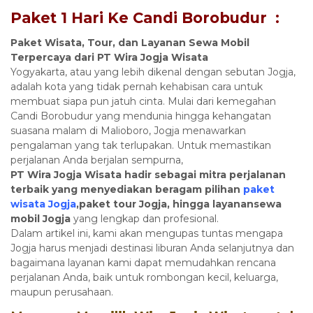
Paket 1 Hari Ke Candi Borobudur
:
Paket Wisata, Tour, dan Layanan Sewa Mobil
Terpercaya dari PT Wira Jogja Wisata
Yogyakarta, atau yang lebih dikenal dengan sebutan Jogja,
adalah kota yang tidak pernah kehabisan cara untuk
membuat siapa pun jatuh cinta. Mulai dari kemegahan
Candi Borobudur yang mendunia hingga kehangatan
suasana malam di Malioboro, Jogja menawarkan
pengalaman yang tak terlupakan. Untuk memastikan
perjalanan Anda berjalan sempurna,
PT
Wira Jogja Wisata hadir sebagai mitra perjalanan
terbaik yang menyediakan beragam pilihan
paket
wisata Jogja
,paket tour Jogja, hingga layanansewa
mobil Jogja
yang lengkap dan profesional.
Dalam artikel ini, kami akan mengupas tuntas mengapa
Jogja harus menjadi destinasi liburan Anda selanjutnya dan
bagaimana layanan kami dapat memudahkan rencana
perjalanan Anda, baik untuk rombongan kecil, keluarga,
maupun perusahaan.