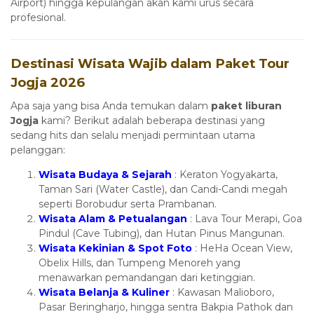
Airport) hingga kepulangan akan kami urus secara
profesional.
Destinasi Wisata Wajib dalam Paket Tour
Jogja 2026
Apa saja yang bisa Anda temukan dalam
paket liburan
Jogja
kami? Berikut adalah beberapa destinasi yang
sedang hits dan selalu menjadi permintaan utama
pelanggan:
Wisata Budaya & Sejarah
: Keraton Yogyakarta,
Taman Sari (Water Castle), dan Candi-Candi megah
seperti Borobudur serta Prambanan.
Wisata Alam & Petualangan
: Lava Tour Merapi, Goa
Pindul (Cave Tubing), dan Hutan Pinus Mangunan.
Wisata Kekinian & Spot Foto
: HeHa Ocean View,
Obelix Hills, dan Tumpeng Menoreh yang
menawarkan pemandangan dari ketinggian.
Wisata Belanja & Kuliner
: Kawasan Malioboro,
Pasar Beringharjo, hingga sentra Bakpia Pathok dan