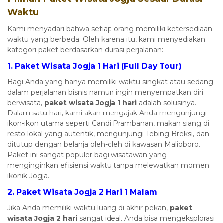
Waktu
Kami menyadari bahwa setiap orang memiliki ketersediaan
waktu yang berbeda. Oleh karena itu, kami menyediakan
kategori paket berdasarkan durasi perjalanan:
1. Paket Wisata Jogja 1 Hari (Full Day Tour)
Bagi Anda yang hanya memiliki waktu singkat atau sedang
dalam perjalanan bisnis namun ingin menyempatkan diri
berwisata,
paket wisata Jogja 1 hari
adalah solusinya.
Dalam satu hari, kami akan mengajak Anda mengunjungi
ikon-ikon utama seperti Candi Prambanan, makan siang di
resto lokal yang autentik, mengunjungi Tebing Breksi, dan
ditutup dengan belanja oleh-oleh di kawasan Malioboro.
Paket ini sangat populer bagi wisatawan yang
menginginkan efisiensi waktu tanpa melewatkan momen
ikonik Jogja.
2. Paket Wisata Jogja 2 Hari 1 Malam
Jika Anda memiliki waktu luang di akhir pekan,
paket
wisata Jogja 2 hari
sangat ideal. Anda bisa mengeksplorasi