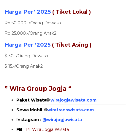
Harga Per’ 2025
( Tiket Lokal )
Rp 50.000.-/Orang Dewasa
Rp 25.000.-/Orang Anak2
Harga Per ‘2025
( Tiket Asing )
$ 30.-/Orang Dewasa
$ 15.-/Orang Anak2
.
” Wira Group Jogja “
Paket Wisata
🌐
wirajogjawisata.com
Sewa Mobil
🌐
wiratranswisata.com
Instagram
:
@
wirajogjawisata
FB
:
PT Wira Jogja Wisata