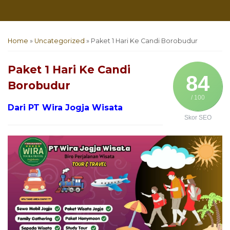
Home
»
Uncategorized
»
Paket 1 Hari Ke Candi Borobudur
Paket 1 Hari Ke Candi
84
Borobudur
/ 100
Dari PT Wira Jogja Wisata
Skor SEO