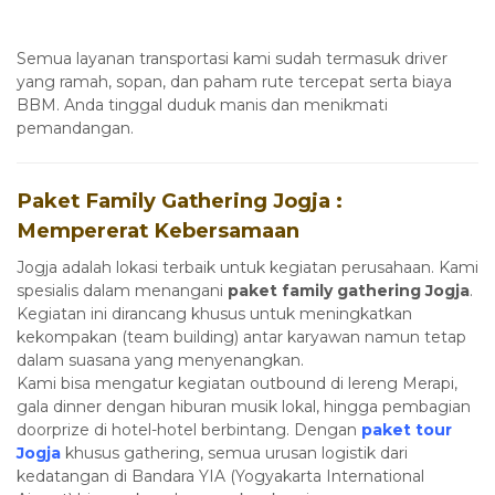
Semua layanan transportasi kami sudah termasuk driver
yang ramah, sopan, dan paham rute tercepat serta biaya
BBM. Anda tinggal duduk manis dan menikmati
pemandangan.
Paket Family Gathering Jogja :
Mempererat Kebersamaan
Jogja adalah lokasi terbaik untuk kegiatan perusahaan. Kami
spesialis dalam menangani
paket family gathering Jogja
.
Kegiatan ini dirancang khusus untuk meningkatkan
kekompakan (team building) antar karyawan namun tetap
dalam suasana yang menyenangkan.
Kami bisa mengatur kegiatan outbound di lereng Merapi,
gala dinner dengan hiburan musik lokal, hingga pembagian
doorprize di hotel-hotel berbintang. Dengan
paket tour
Jogja
khusus gathering, semua urusan logistik dari
kedatangan di Bandara YIA (Yogyakarta International