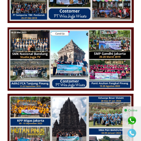
⚫ Online