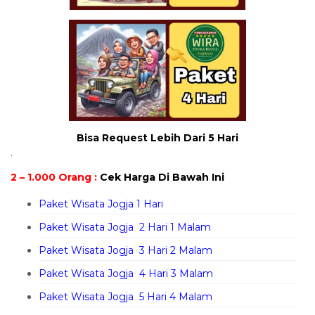
Bisa Request Lebih Dari 5 Hari
.
2 – 1.000 Orang :
Cek Harga Di Bawah Ini
Paket Wisata Jogja 1 Hari
Paket Wisata Jogja 2 Hari 1 Malam
Paket Wisata Jogja 3 Hari 2 Malam
Paket Wisata Jogja 4 Hari 3 Malam
Paket Wisata Jogja 5 Hari 4 Malam