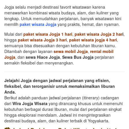
Jogja selalu menjadi destinasi favorit wisatawan karena
menawarkan kombinasi wisata budaya, alam, dan kuliner yang
lengkap. Untuk memudahkan perjalanan, banyak wisatawan kini
memilih
paket wisata Jogja
yang praktis, hemat, dan nyaman.
Mulai dari
paket wisata Jogja 1 hari
,
paket wisata Jogja 2 har
i
,
hingga
paket wisata Jogja 3 hari
,
paket wisata jogja 4 hari
,
semuanya bisa disesuaikan dengan kebutuhan liburan kamu.
Ditambah dengan layanan
sewa mobil Jogja
,
rental mobil
Jogja
, dan
sewa Hiace Jogja
,
Sewa Bus Jogja
perjalanan
semakin fleksibel dan menyenangkan.
Jelajahi Jogja dengan jadwal perjalanan yang efisien,
fleksibel, dan terorganisir untuk memaksimalkan liburan
Anda.
Berikut adalah panduan jadwal perjalanan (itinerary) cadangan
dari
Wira Jogja Wisata
yang dirancang khusus untuk memenuhi
kebutuhan berbagai durasi liburan, mulai dari perjalanan singkat
hingga eksplorasi mendalam. Jadwal ini mengintegrasikan
destinasi budaya, alam, dan kuliner terbaik di Yogyakarta.