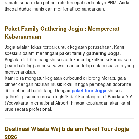
ramah, sopan, dan paham rute tercepat serta biaya BBM. Anda
tinggal duduk manis dan menikmati pemandangan.
Paket Family Gathering Jogja : Mempererat
Kebersamaan
Jogja adalah lokasi terbaik untuk kegiatan perusahaan. Kami
spesialis dalam menangani
paket family gathering Jogja
.
Kegiatan ini dirancang khusus untuk meningkatkan kekompakan
(team building) antar karyawan namun tetap dalam suasana yang
menyenangkan.
Kami bisa mengatur kegiatan outbound di lereng Merapi, gala
dinner dengan hiburan musik lokal, hingga pembagian doorprize
di hotel-hotel berbintang. Dengan
paket tour Jogja
khusus
gathering, semua urusan logistik dari kedatangan di Bandara YIA
(Yogyakarta International Airport) hingga kepulangan akan kami
urus secara profesional.
Destinasi Wisata Wajib dalam Paket Tour Jogja
2026