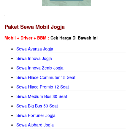
.
Paket Sewa Mobil Jogja
Mobil + Driver + BBM :
Cek Harga Di Bawah Ini
Sewa Avanza Jogja
Sewa Innova Jogja
Sewa Innova Zenix Jogja
Sewa Hiace Commuter 15 Seat
Sewa Hiace Premio 12 Seat
Sewa Medium Bus 30 Seat
Sewa Big Bus 50 Seat
Sewa Fortuner Jogja
Sewa Alphard Jogja