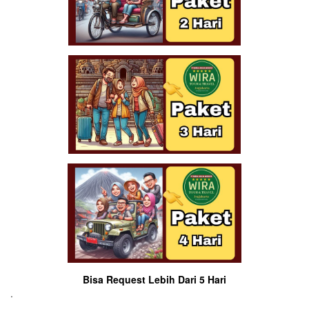
Bisa Request Lebih Dari 5 Hari
.