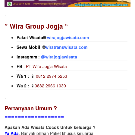
.
” Wira Group Jogja “
Paket Wisata
🌐
wirajogjawisata.com
Sewa Mobil
🌐
wiratranswisata.com
Instagram
:
@
wirajogjawisata
FB
:
PT Wira Jogja Wisata
Wa 1
: 📱
0812 2974 5253
Wa 2
: 📱
0882 2966 1030
.
Pertanyaan Umum ?
==================
Apakah Ada Wisata Cocok Untuk keluarga ?
Ya Ada
, Banyak pilihan Paket khusus keluarga.