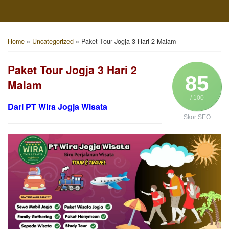
Home
»
Uncategorized
»
Paket Tour Jogja 3 Hari 2 Malam
Paket Tour Jogja 3 Hari 2
85
Malam
/ 100
Dari PT Wira Jogja Wisata
Skor SEO