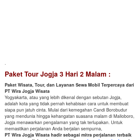
.
Paket Tour Jogja 3 Hari 2 Malam
:
Paket Wisata, Tour, dan Layanan Sewa Mobil Terpercaya dari
PT Wira Jogja Wisata
Yogyakarta, atau yang lebih dikenal dengan sebutan Jogja,
adalah kota yang tidak pernah kehabisan cara untuk membuat
siapa pun jatuh cinta. Mulai dari kemegahan Candi Borobudur
yang mendunia hingga kehangatan suasana malam di Malioboro,
Jogja menawarkan pengalaman yang tak terlupakan. Untuk
memastikan perjalanan Anda berjalan sempurna,
PT
Wira Jogja Wisata hadir sebagai mitra perjalanan terbaik