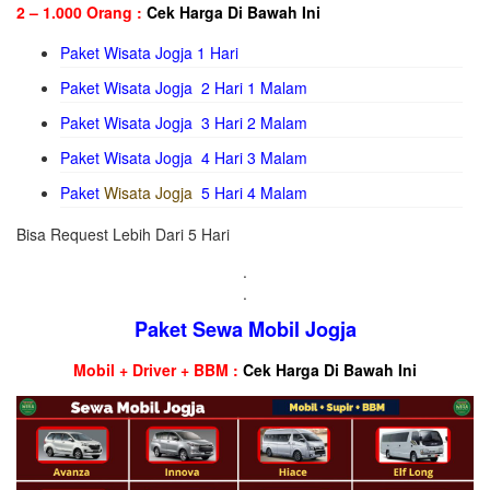
2 – 1.000 Orang :
Cek Harga Di Bawah Ini
Paket Wisata Jogja 1 Hari
Paket Wisata Jogja 2 Hari 1 Malam
Paket Wisata Jogja 3 Hari 2 Malam
Paket Wisata Jogja 4 Hari 3 Malam
Paket
Wisata Jogja
5 Hari 4 Malam
Bisa Request Lebih Dari 5 Hari
.
.
Paket Sewa Mobil Jogja
Mobil + Driver + BBM :
Cek Harga Di Bawah Ini