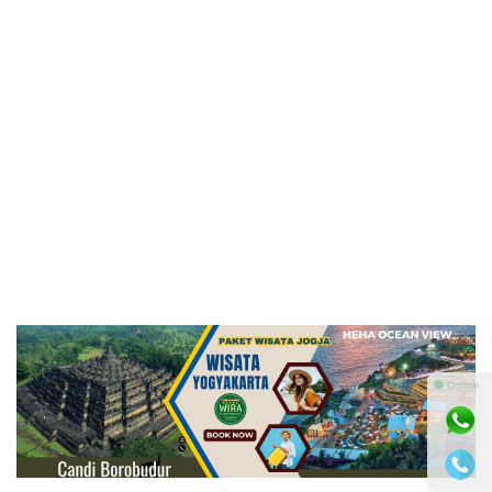
⚫ Online