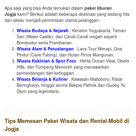
Apa saja yang bisa Anda temukan dalam
paket liburan
Jogja
kami? Berikut adalah beberapa destinasi yang sedang hits
dan selalu menjadi permintaan utama pelanggan:
Wisata Budaya & Sejarah
: Keraton Yogyakarta, Taman
Sari (Water Castle), dan Candi-Candi megah seperti
Borobudur serta Prambanan.
Wisata Alam & Petualangan
: Lava Tour Merapi, Goa
Pindul (Cave Tubing), dan Hutan Pinus Mangunan.
Wisata Kekinian & Spot Foto
: HeHa Ocean View, Obelix
Hills, dan Tumpeng Menoreh yang menawarkan
pemandangan dari ketinggian.
Wisata Belanja & Kuliner
: Kawasan Malioboro, Pasar
Beringharjo, hingga sentra Bakpia Pathok dan Gudeg Yu
Djum yang legendaris.
Tips Memesan Paket Wisata dan Rental Mobil di
Jogja