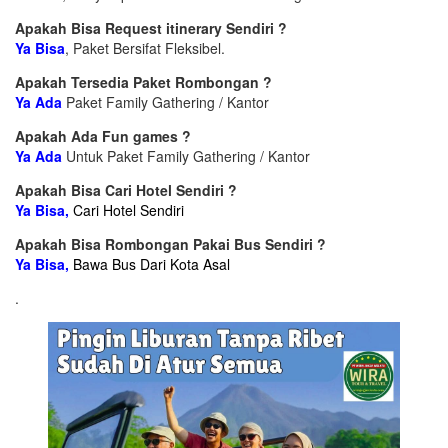
Apakah Bisa Request itinerary Sendiri ?
Ya Bisa
, Paket Bersifat Fleksibel.
Apakah Tersedia Paket Rombongan ?
Ya
Ada
Paket Family Gathering / Kantor
Apakah Ada Fun games ?
Ya
Ada
Untuk Paket Family Gathering / Kantor
Apakah Bisa Cari Hotel Sendiri ?
Ya Bisa,
Cari Hotel Sendiri
Apakah Bisa Rombongan Pakai Bus Sendiri ?
Ya Bisa,
Bawa Bus Dari Kota Asal
.