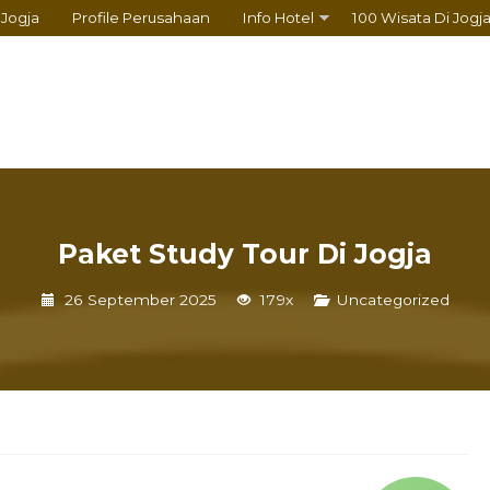
 Jogja
Profile Perusahaan
Info Hotel
100 Wisata Di Jogj
Paket Study Tour Di Jogja
26 September 2025
179x
Uncategorized