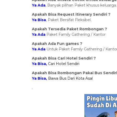
Ya Ada
, Banyak pilihan Paket khusus keluarga.
Apakah Bisa Request itinerary Sendiri ?
Ya Bisa
, Paket Bersifat Fleksibel.
Apakah Tersedia Paket Rombongan ?
Ya
Ada
Paket Family Gathering / Kantor
Apakah Ada Fun games ?
Ya
Ada
Untuk Paket Family Gathering / Kanto
Apakah Bisa Cari Hotel Sendiri ?
Ya Bisa,
Cari Hotel Sendiri
Apakah Bisa Rombongan Pakai Bus Sendiri
Ya Bisa,
Bawa Bus Dari Kota Asal
.