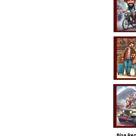
Bisa Req