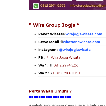
.
” Wira Group Jogja “
Paket Wisata
🌐
wirajogjawisata.com
Sewa Mobil
🌐
wiratranswisata.com
Instagram
:
@
wirajogjawisata
FB
:
PT Wira Jogja Wisata
Wa 1
: 📱
0812 2974 5253
Wa 2
: 📱
0882 2966 1030
.
Pertanyaan Umum ?
==================
Apakah Ada Wisata Cocok Untuk keluarga