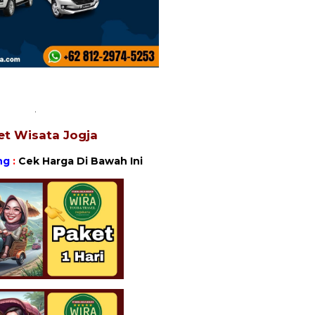
.
et Wisata Jogja
ng
:
Cek Harga Di Bawah Ini