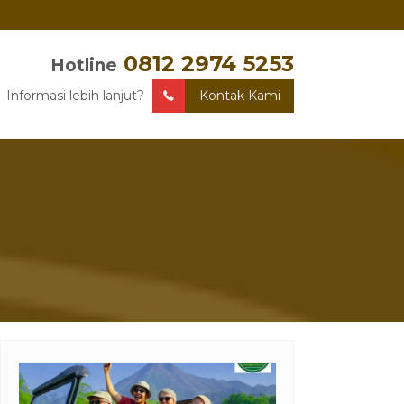
a
0812 2974 5253
Hotline
Informasi lebih lanjut?
Kontak Kami