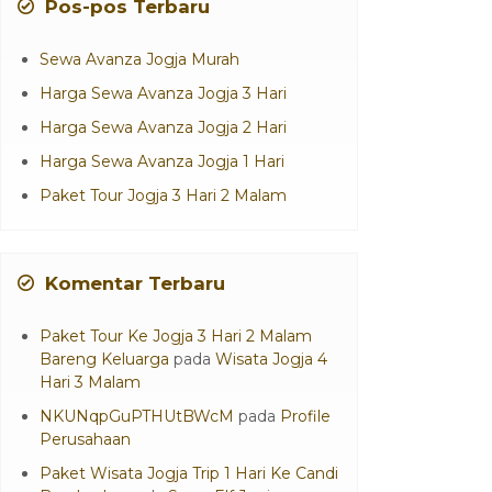
Pos-pos Terbaru
Sewa Avanza Jogja Murah
Harga Sewa Avanza Jogja 3 Hari
Harga Sewa Avanza Jogja 2 Hari
Harga Sewa Avanza Jogja 1 Hari
Paket Tour Jogja 3 Hari 2 Malam
Komentar Terbaru
Paket Tour Ke Jogja 3 Hari 2 Malam
Bareng Keluarga
pada
Wisata Jogja 4
Hari 3 Malam
NKUNqpGuPTHUtBWcM
pada
Profile
Perusahaan
Paket Wisata Jogja Trip 1 Hari Ke Candi