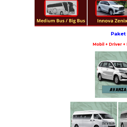
Paket
Mobil + Driver +