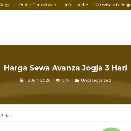
 Jogja
Profile Perusahaan
Info Hotel
100 Wisata Di Jogj
Harga Sewa Avanza Jogja 3 Hari
13 Juni 2026
57x
Uncategorized
3 Hari