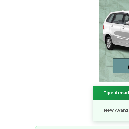
Tipe Armad
New Avanz