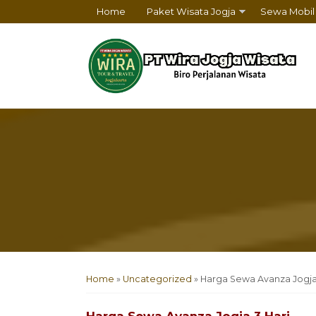
Home
Paket Wisata Jogja
Sewa Mobil
Home
»
Uncategorized
»
Harga Sewa Avanza Jogja 