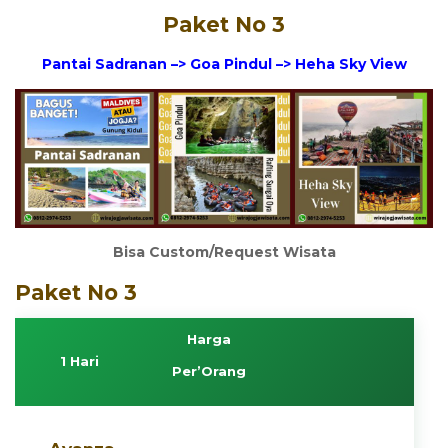
Paket No 3
Pantai Sadranan –> Goa Pindul –> Heha Sky View
Bisa Custom/Request Wisata
Paket No 3
Harga
1 Hari
Per’Orang