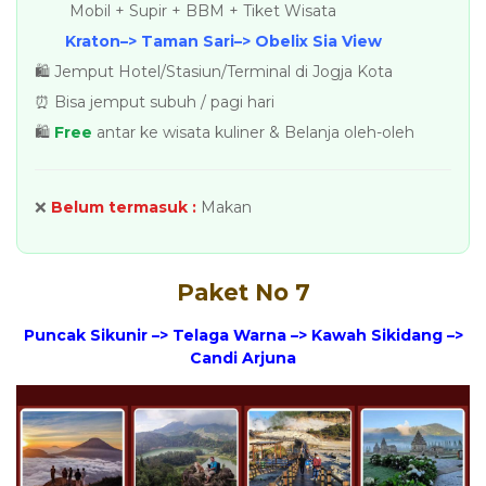
Mobil + Supir + BBM + Tiket Wisata
Kraton–> Taman Sari–> Obelix Sia View
🛍️ Jemput Hotel/Stasiun/Terminal di Jogja Kota
⏰ Bisa jemput subuh / pagi hari
🛍️
Free
antar ke wisata kuliner & Belanja oleh-oleh
❌
Belum termasuk :
Makan
Paket No 7
Puncak Sikunir –> Telaga Warna –> Kawah Sikidang –>
Candi Arjuna