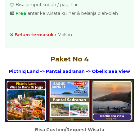
⏰ Bisa jemput subuh / pagi hari
🛍️
Free
antar ke wisata kuliner & belanja oleh-oleh
❌
Belum termasuk :
Makan
Paket No 4
Pictniq Land –> Pantai Sadranan –> Obelix Sea View
Bisa Custom/Request Wisata