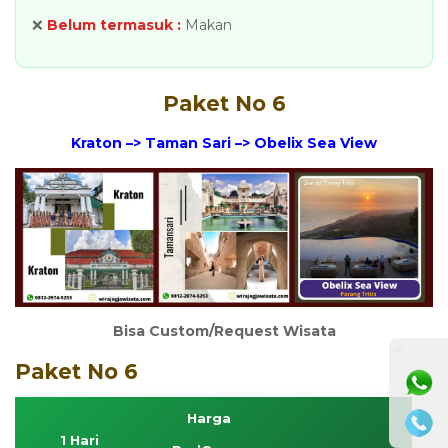
❌
Belum termasuk :
Makan
Paket No 6
Kraton –> Taman Sari –> Obelix Sea View
Bisa Custom/Request Wisata
⚫ Online
Paket No 6
Harga
1 Hari