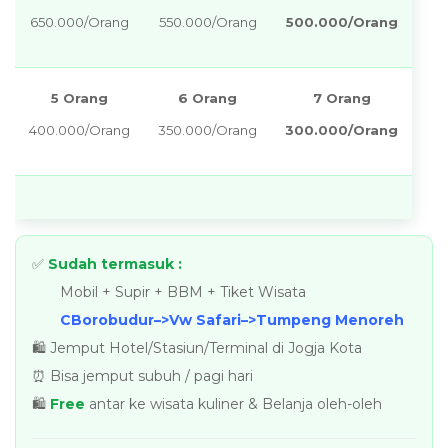
650.000/Orang
550.000/Orang
500.000/Orang
5 Orang
6 Orang
7 Orang
400.000/Orang
350.000/Orang
300.000/Orang
✅
Sudah termasuk :
Mobil + Supir + BBM + Tiket Wisata
CBorobudur–>Vw Safari–>Tumpeng Menoreh
🛍️ Jemput Hotel/Stasiun/Terminal di Jogja Kota
⏰ Bisa jemput subuh / pagi hari
🛍️
Free
antar ke wisata kuliner & Belanja oleh-oleh