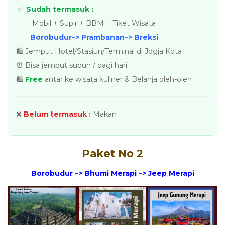
✅
Sudah termasuk :
Mobil + Supir + BBM + Tiket Wisata
Borobudur–> Prambanan–> Breksi
🛍️ Jemput Hotel/Stasiun/Terminal di Jogja Kota
⏰ Bisa jemput subuh / pagi hari
🛍️
Free
antar ke wisata kuliner & Belanja oleh-oleh
❌
Belum termasuk :
Makan
Paket No 2
Borobudur –> Bhumi Merapi –> Jeep Merapi