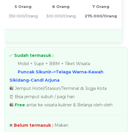
5 Orang
6 Orang
7 Orang
350.000/Orang
300.000/Orang
275.000/Orang
✅
Sudah termasuk :
Mobil + Supir + BBM + Tiket Wisata
Puncak Sikunir–>Telaga Warna-Kawah
Sikidang-Candi Arjuna
🛍️ Jemput Hotel/Stasiun/Terminal di Jogja Kota
⏰ Bisa jemput subuh / pagi hari
🛍️
Free
antar ke wisata kuliner & Belanja oleh-oleh
❌
Belum termasuk :
Makan