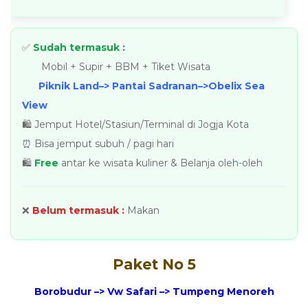
✅
Sudah termasuk :
Mobil + Supir + BBM + Tiket Wisata
Piknik Land–> Pantai Sadranan–>Obelix Sea
View
🛍️ Jemput Hotel/Stasiun/Terminal di Jogja Kota
⏰ Bisa jemput subuh / pagi hari
🛍️
Free
antar ke wisata kuliner & Belanja oleh-oleh
❌
Belum termasuk :
Makan
Paket No 5
Borobudur –> Vw Safari –> Tumpeng Menoreh