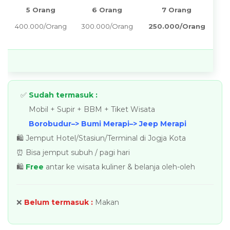
5 Orang
6 Orang
7 Orang
400.000/Orang
300.000/Orang
250.000/Orang
✅
Sudah termasuk :
Mobil + Supir + BBM + Tiket Wisata
Borobudur–> Bumi Merapi–> Jeep Merapi
🛍️ Jemput Hotel/Stasiun/Terminal di Jogja Kota
⏰ Bisa jemput subuh / pagi hari
🛍️
Free
antar ke wisata kuliner & belanja oleh-oleh
❌
Belum termasuk :
Makan