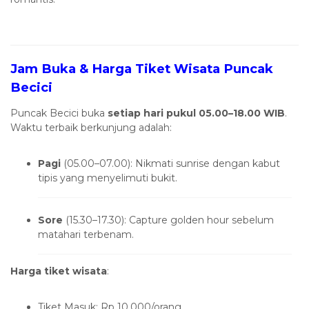
Jam Buka & Harga Tiket Wisata Puncak
Becici
Puncak Becici buka
setiap hari pukul 05.00–18.00 WIB
.
Waktu terbaik berkunjung adalah:
Pagi
(05.00–07.00): Nikmati sunrise dengan kabut
tipis yang menyelimuti bukit.
Sore
(15.30–17.30): Capture golden hour sebelum
matahari terbenam.
Harga tiket wisata
:
Tiket Masuk: Rp 10.000/orang