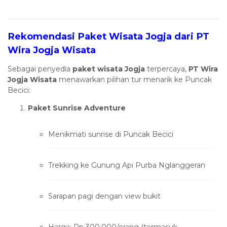
Rekomendasi Paket Wisata Jogja dari PT
Wira Jogja Wisata
Sebagai penyedia
paket wisata Jogja
terpercaya,
PT Wira
Jogja Wisata
menawarkan pilihan tur menarik ke Puncak
Becici:
Paket Sunrise Adventure
Menikmati sunrise di Puncak Becici
Trekking ke Gunung Api Purba Nglanggeran
Sarapan pagi dengan view bukit