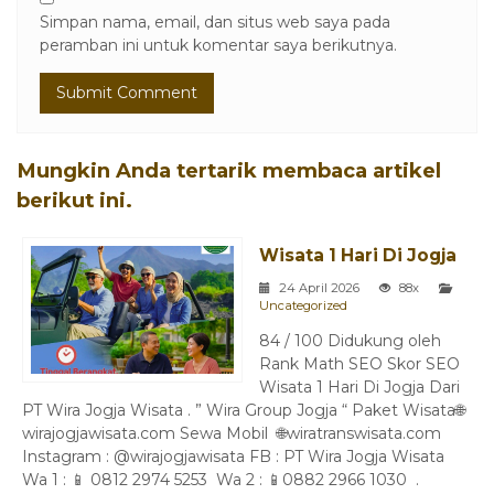
Simpan nama, email, dan situs web saya pada
peramban ini untuk komentar saya berikutnya.
Mungkin Anda tertarik membaca artikel
berikut ini.
Wisata 1 Hari Di Jogja
24 April 2026
88x
Uncategorized
84 / 100 Didukung oleh
Rank Math SEO Skor SEO
Wisata 1 Hari Di Jogja Dari
PT Wira Jogja Wisata . ” Wira Group Jogja “ Paket Wisata🌐
wirajogjawisata.com Sewa Mobil 🌐wiratranswisata.com
Instagram : @wirajogjawisata FB : PT Wira Jogja Wisata
Wa 1 : 📱 0812 2974 5253 Wa 2 : 📱0882 2966 1030 .