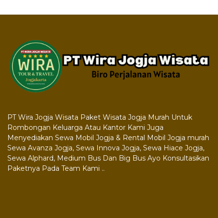
PT Wira Jogja Wisata Paket Wisata Jogja Murah Untuk
Rombongan Keluarga Atau Kantor Kami Juga
Menyediakan Sewa Mobil Jogja & Rental Mobil Jogja murah
Sewa Avanza Jogja, Sewa Innova Jogja, Sewa Hiace Jogja,
Sewa Alphard, Medium Bus Dan Big Bus Ayo Konsultasikan
Paketnya Pada Team Kami ..