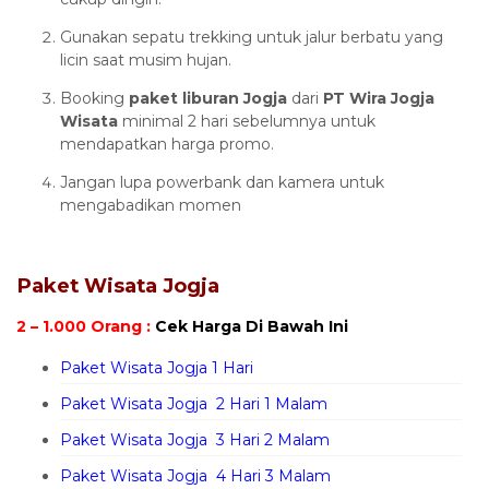
Gunakan sepatu trekking untuk jalur berbatu yang
licin saat musim hujan.
Booking
paket liburan Jogja
dari
PT Wira Jogja
Wisata
minimal 2 hari sebelumnya untuk
mendapatkan harga promo.
Jangan lupa powerbank dan kamera untuk
mengabadikan momen
Paket Wisata Jogja
2 – 1.000 Orang :
Cek Harga Di Bawah Ini
Paket Wisata Jogja 1 Hari
Paket Wisata Jogja 2 Hari 1 Malam
Paket Wisata Jogja 3 Hari 2 Malam
Paket Wisata Jogja 4 Hari 3 Malam