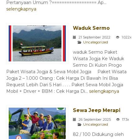
Pertanyaan Umum ?================== Ap...
selengkapnya
Waduk Sermo
21 September 2022
1.022x
Uncategorized
waduk Sermo Paket
Wisata Jogja Ke Waduk
Sermo Di Kulon Progo
Paket Wisata Jogja & Sewa Mobil Jogja Paket Wisata
Jogja 2 – 1.000 Orang : Cek Harga Di Bawah Ini Bisa
Request Lebih Dari 5 Hari . . . . Paket Sewa Mobil Jogja
Mobil + Driver + BBM : Cek Harga Di...
selengkapnya
Sewa Jeep Merapi
26 September 2025
173x
Uncategorized
82 / 100 Didukung oleh