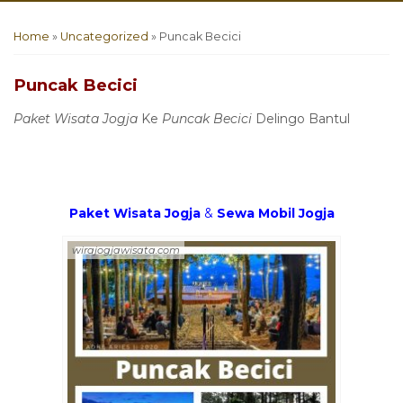
Home
»
Uncategorized
»
Puncak Becici
Puncak Becici
Paket Wisata Jogja
Ke
Puncak Becici
Delingo Bantul
Paket Wisata Jogja
&
Sewa Mobil Jogja
wirajogjawisata.com