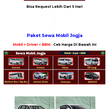
Bisa Request Lebih Dari 5 Hari
.
.
.
.
Paket Sewa Mobil Jogja
Mobil + Driver + BBM :
Cek Harga Di Bawah Ini