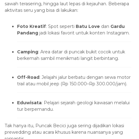
sawah terasering, hingga laut lepas di kejauhan. Beberapa
aktivitas seru yang bisa di lakukan:
Foto Kreatif
: Spot seperti
Batu Love
dan
Gardu
Pandang
jadi lokasi favorit untuk konten Instagram.
Camping
: Area datar di puncak bukit cocok untuk
berkemah sambil menikmati langit berbintang.
Off-Road
: Jelajahi jalur berbatu dengan sewa motor
trail atau mobil jeep (Rp 150.000–Rp 300.000/jam).
Eduwisata
: Pelajari sejarah geologi kawasan melalui
tur berpemandu.
Tak hanya itu, Puncak Becici juga sering dijadikan lokasi
prewedding atau acara khusus karena nuansanya yang
romantis.