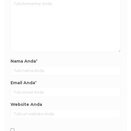
Nama Anda
*
Email Anda
*
Website Anda