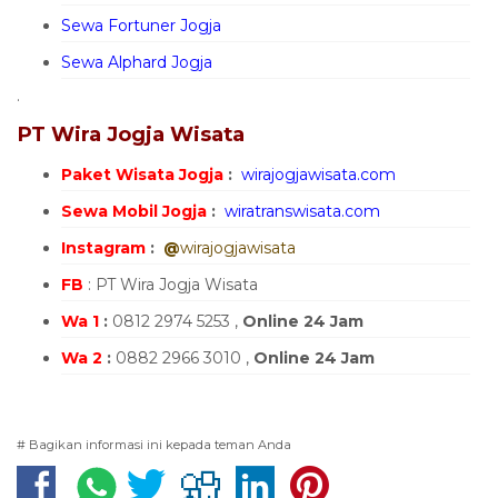
Sewa Fortuner Jogja
Sewa Alphard Jogja
.
PT Wira Jogja Wisata
Paket Wisata Jogja
:
wirajogjawisata.com
Sewa Mobil Jogja
:
wiratranswisata.com
Instagram
:
@
wirajogjawisata
FB
: PT Wira Jogja Wisata
Wa 1
:
0812 2974 5253 ,
Online 24 Jam
Wa 2
:
0882 2966 3010 ,
Online 24 Jam
# Bagikan informasi ini kepada teman Anda