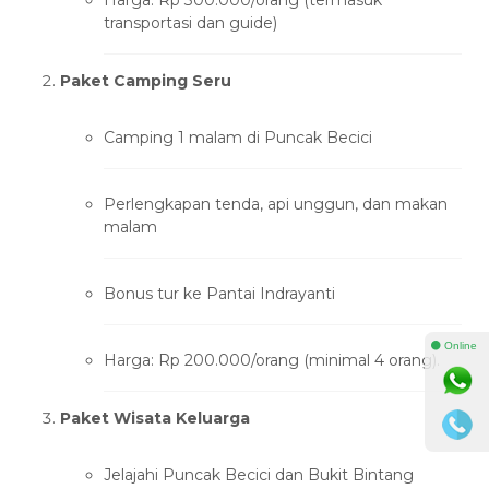
Harga: Rp 300.000/orang (termasuk
transportasi dan guide)
Paket Camping Seru
Camping 1 malam di Puncak Becici
Perlengkapan tenda, api unggun, dan makan
malam
Bonus tur ke Pantai Indrayanti
⚫ Online
Harga: Rp 200.000/orang (minimal 4 orang).
Paket Wisata Keluarga
Jelajahi Puncak Becici dan Bukit Bintang