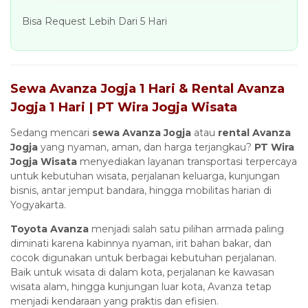
Bisa Request Lebih Dari 5 Hari
Sewa Avanza Jogja 1 Hari & Rental Avanza
Jogja 1 Hari | PT Wira Jogja Wisata
Sedang mencari
sewa Avanza Jogja
atau
rental Avanza
Jogja
yang nyaman, aman, dan harga terjangkau?
PT Wira
Jogja Wisata
menyediakan layanan transportasi terpercaya
untuk kebutuhan wisata, perjalanan keluarga, kunjungan
bisnis, antar jemput bandara, hingga mobilitas harian di
Yogyakarta.
Toyota Avanza
menjadi salah satu pilihan armada paling
diminati karena kabinnya nyaman, irit bahan bakar, dan
cocok digunakan untuk berbagai kebutuhan perjalanan.
Baik untuk wisata di dalam kota, perjalanan ke kawasan
wisata alam, hingga kunjungan luar kota, Avanza tetap
menjadi kendaraan yang praktis dan efisien.