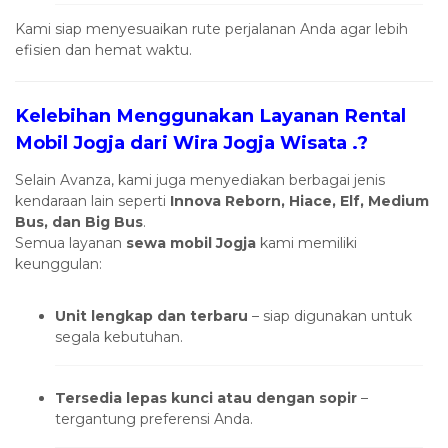
Kami siap menyesuaikan rute perjalanan Anda agar lebih
efisien dan hemat waktu.
Kelebihan Menggunakan Layanan Rental
Mobil Jogja dari Wira Jogja Wisata .?
Selain Avanza, kami juga menyediakan berbagai jenis
kendaraan lain seperti
Innova Reborn, Hiace, Elf, Medium
Bus, dan Big Bus
.
Semua layanan
sewa mobil Jogja
kami memiliki
keunggulan:
Unit lengkap dan terbaru
– siap digunakan untuk
segala kebutuhan.
Tersedia lepas kunci atau dengan sopir
–
tergantung preferensi Anda.