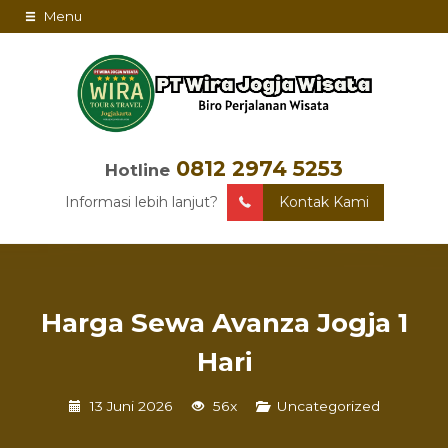
Menu
0812 2974 5253
Hotline
Informasi lebih lanjut?
Kontak Kami
Harga Sewa Avanza Jogja 1
Hari
13 Juni 2026
56x
Uncategorized