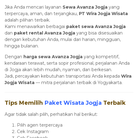
Jika Anda mencari layanan
Sewa Avanza Jogja
yang
terpercaya, aman, dan terjangkau,
PT Wira Jogja Wisata
adalah pilihan terbaik.
Kami menawarkan berbagai
paket sewa Avanza Jogja
dan
paket rental Avanza Jogja
yang bisa disesuaikan
dengan kebutuhan Anda, mulai dari harian, mingguan,
hingga bulanan.
Dengan
harga sewa Avanza Jogja
yang kompetitif,
kendaraan terawat, serta sopir profesional, perjalanan Anda
di Jogja akan lebih mudah, nyaman, dan berkesan.
Jadi, percayakan kebutuhan transportasi Anda kepada
Wira
Jogja Wisata
— mitra perjalanan terbaik di Yogyakarta.
Tips Memilih
Paket Wisata Jogja
Terbaik
Agar tidak salah pilih, perhatikan hal berikut:
Pilih agen terpercaya
Cek Instagram