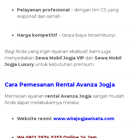
Pelayanan profesional
– dengan tim CS yang
responsif dan ramah.
Harga kompetitif
– tanpa biaya tersembunyi.
Bagi Anda yang ingin layanan eksklusif, kami juga
menyediakan
Sewa Mobil Jogja VIP
dan
Sewa Mobil
Jogja Luxury
untuk kebutuhan premium.
Cara Pemesanan Rental Avanza Jogja
Memesan layanan
rental Avanza Jogja
sangat mudah.
Anda dapat melakukannya melalui:
Website resmi:
www.wirajogjawisata.com
Wa 0812 2974 5253 Online 24 Jam