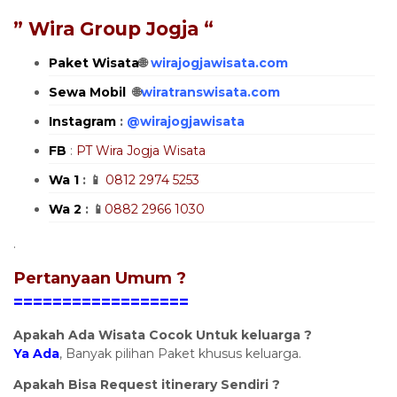
” Wira Group Jogja “
Paket Wisata
🌐
wirajogjawisata.com
Sewa Mobil
🌐
wiratranswisata.com
Instagram
:
@
wirajogjawisata
FB
:
PT Wira Jogja Wisata
Wa 1
: 📱
0812 2974 5253
Wa 2
: 📱
0882 2966 1030
.
Pertanyaan Umum ?
==================
Apakah Ada Wisata Cocok Untuk keluarga ?
Ya Ada
, Banyak pilihan Paket khusus keluarga.
Apakah Bisa Request itinerary Sendiri ?