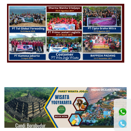
⚫ Online