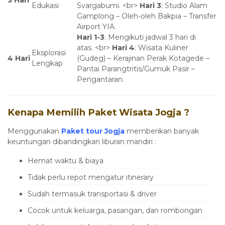
3 Hari
Edukasi
Svargabumi. <br>
Hari 3
: Studio Alam
Gamplong – Oleh-oleh Bakpia – Transfer
Airport YIA.
Hari 1-3
: Mengikuti jadwal 3 hari di
atas. <br>
Hari 4
: Wisata Kuliner
Eksplorasi
4 Hari
(Gudeg) – Kerajinan Perak Kotagede –
Lengkap
Pantai Parangtritis/Gumuk Pasir –
Pengantaran.
Kenapa Memilih Paket Wisata Jogja ?
Menggunakan
Paket tour Jogja
memberikan banyak
keuntungan dibandingkan liburan mandiri :
Hemat waktu & biaya
Tidak perlu repot mengatur itinerary
Sudah termasuk transportasi & driver
Cocok untuk keluarga, pasangan, dan rombongan