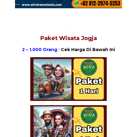
.
Paket Wisata Jogja
2 – 1.000 Orang
:
Cek Harga Di Bawah Ini