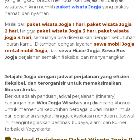
yang lengkap. Untuk memudahkan perjalanan, banyak
wisatawan kini memilih
paket wisata Jogja
yang praktis,
hemat, dan nyaman.
Mulai dari
paket wisata Jogja 1 hari
,
paket wisata Jogja
2 har
i
, hingga
paket wisata Jogja 3 hari
,
paket wisata
jogja 4 hari
, semuanya bisa disesuaikan dengan kebutuhan
liburan kamu. Ditambah dengan layanan
sewa mobil Jogja
,
rental mobil Jogja
, dan
sewa Hiace Jogja
,
Sewa Bus
Jogja
perjalanan semakin fleksibel dan menyenangkan.
Jelajahi Jogja dengan jadwal perjalanan yang efisien,
fleksibel, dan terorganisir untuk memaksimalkan
liburan Anda.
Berikut adalah panduan jadwal perjalanan (itinerary)
cadangan dari
Wira Jogja Wisata
yang dirancang khusus
untuk memenuhi kebutuhan berbagai durasi liburan, mulai
dari perjalanan singkat hingga eksplorasi mendalam. Jadwal
ini mengintegrasikan destinasi budaya, alam, dan kuliner
terbaik di Yogyakarta.
🏙️ Jadwal Perjalanan Paket Wisata Jogja (1–