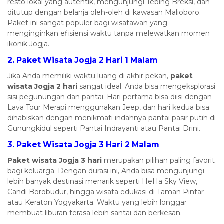
resto lokal yang autentik, mengunjungi Tebing Breksi, dan
ditutup dengan belanja oleh-oleh di kawasan Malioboro.
Paket ini sangat populer bagi wisatawan yang
menginginkan efisiensi waktu tanpa melewatkan momen
ikonik Jogja.
2. Paket Wisata Jogja 2 Hari 1 Malam
Jika Anda memiliki waktu luang di akhir pekan,
paket
wisata Jogja 2 hari
sangat ideal. Anda bisa mengeksplorasi
sisi pegunungan dan pantai. Hari pertama bisa diisi dengan
Lava Tour Merapi menggunakan Jeep, dan hari kedua bisa
dihabiskan dengan menikmati indahnya pantai pasir putih di
Gunungkidul seperti Pantai Indrayanti atau Pantai Drini.
3. Paket Wisata Jogja 3 Hari 2 Malam
Paket wisata Jogja 3 hari
merupakan pilihan paling favorit
bagi keluarga. Dengan durasi ini, Anda bisa mengunjungi
lebih banyak destinasi menarik seperti HeHa Sky View,
Candi Borobudur, hingga wisata edukasi di Taman Pintar
atau Keraton Yogyakarta. Waktu yang lebih longgar
membuat liburan terasa lebih santai dan berkesan.