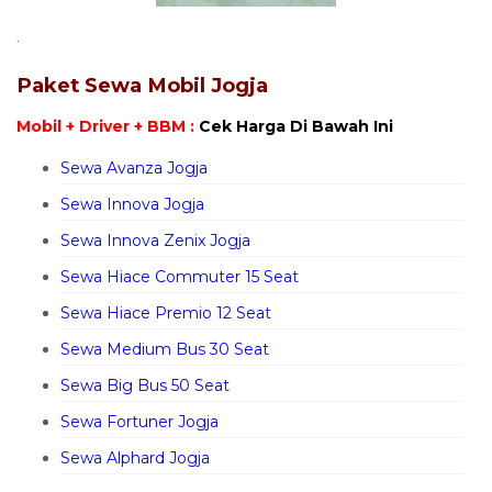
.
Paket Sewa Mobil Jogja
Mobil + Driver + BBM :
Cek Harga Di Bawah Ini
Sewa Avanza Jogja
Sewa Innova Jogja
Sewa Innova Zenix Jogja
Sewa Hiace Commuter 15 Seat
Sewa Hiace Premio 12 Seat
Sewa Medium Bus 30 Seat
Sewa Big Bus 50 Seat
Sewa Fortuner Jogja
Sewa Alphard Jogja