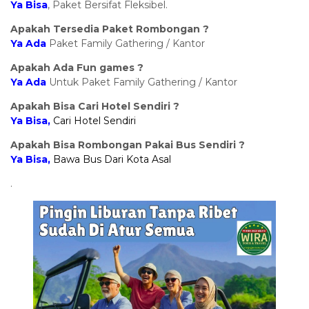
Ya Bisa
, Paket Bersifat Fleksibel.
Apakah Tersedia Paket Rombongan ?
Ya
Ada
Paket Family Gathering / Kantor
Apakah Ada Fun games ?
Ya
Ada
Untuk Paket Family Gathering / Kantor
Apakah Bisa Cari Hotel Sendiri ?
Ya Bisa,
Cari Hotel Sendiri
Apakah Bisa Rombongan Pakai Bus Sendiri ?
Ya Bisa,
Bawa Bus Dari Kota Asal
.