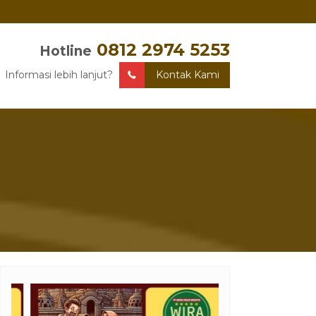
a
0812 2974 5253
Hotline
Informasi lebih lanjut?
Kontak Kami