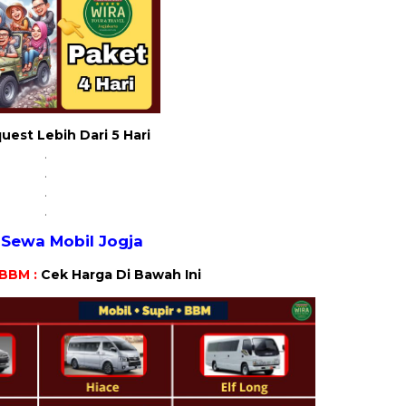
uest Lebih Dari 5 Hari
.
.
.
.
 Sewa Mobil Jogja
 BBM :
Cek Harga Di Bawah Ini