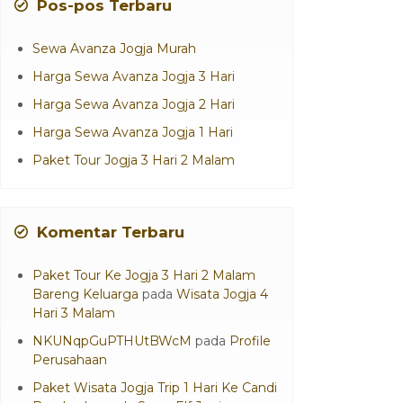
Pos-pos Terbaru
Sewa Avanza Jogja Murah
Harga Sewa Avanza Jogja 3 Hari
Harga Sewa Avanza Jogja 2 Hari
Harga Sewa Avanza Jogja 1 Hari
Paket Tour Jogja 3 Hari 2 Malam
Komentar Terbaru
Paket Tour Ke Jogja 3 Hari 2 Malam
Bareng Keluarga
pada
Wisata Jogja 4
Hari 3 Malam
NKUNqpGuPTHUtBWcM
pada
Profile
Perusahaan
Paket Wisata Jogja Trip 1 Hari Ke Candi