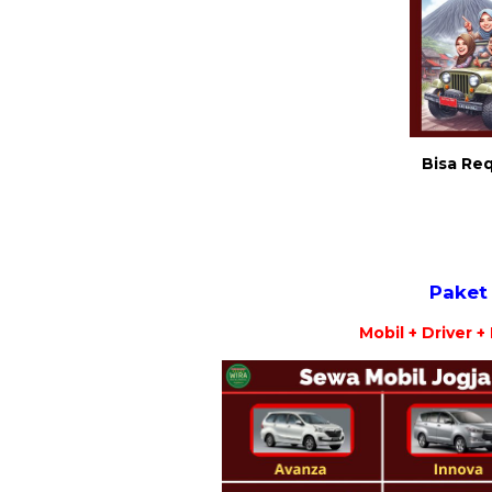
Bisa Req
Paket
Mobil + Driver +