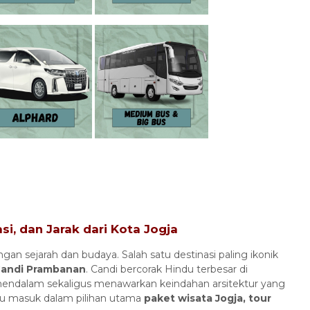
si, dan Jarak dari Kota Jogja
gan sejarah dan budaya. Salah satu destinasi paling ikonik
andi Prambanan
. Candi bercorak Hindu terbesar di
 mendalam sekaligus menawarkan keindahan arsitektur yang
alu masuk dalam pilihan utama
paket wisata Jogja, tour