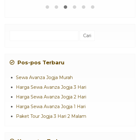
Cari
untuk:
Pos-pos Terbaru
Sewa Avanza Jogja Murah
Harga Sewa Avanza Jogja 3 Hari
Harga Sewa Avanza Jogja 2 Hari
Harga Sewa Avanza Jogja 1 Hari
Paket Tour Jogja 3 Hari 2 Malam