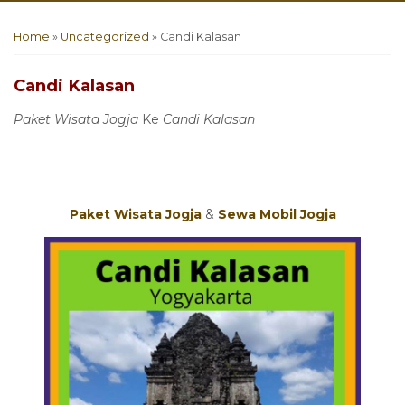
Home
»
Uncategorized
»
Candi Kalasan
Candi Kalasan
Paket Wisata Jogja
Ke
Candi Kalasan
Paket Wisata Jogja
&
Sewa Mobil Jogja