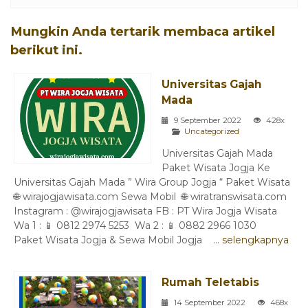
Mungkin Anda tertarik membaca artikel
berikut ini.
Universitas Gajah
Mada
9 September 2022
428x
Uncategorized
Universitas Gajah Mada
Paket Wisata Jogja Ke
Universitas Gajah Mada ” Wira Group Jogja “ Paket Wisata
🌐 wirajogjawisata.com Sewa Mobil 🌐 wiratranswisata.com
Instagram : @wirajogjawisata FB : PT Wira Jogja Wisata
Wa 1 : 📱 0812 2974 5253 Wa 2 : 📱 0882 2966 1030
Paket Wisata Jogja & Sewa Mobil Jogja ...
selengkapnya
Rumah Teletabis
14 September 2022
468x