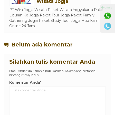
Wisata Jogja
⚫ Online
PT Wira Jogja Wisata Paket Wisata Yogyakarta Paket
Liburan Ke Jogja Paket Tour Jogja Paket Family
Gathering Jogja Paket Study Tour Jogja Hub Kami
Online 24 Jam
Belum ada komentar
Silahkan tulis komentar Anda
Email Anda tidak akan dipublikasikan. Kolom yang bertanda
bintang (*) wajib diisi
Komentar Anda
*