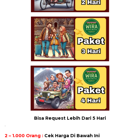
Bisa Request Lebih Dari 5 Hari
.
2 – 1.000 Orang :
Cek Harga Di Bawah Ini