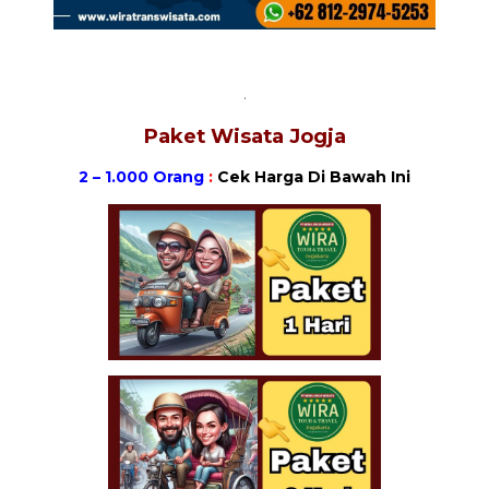
.
Paket Wisata Jogja
2 – 1.000 Orang
:
Cek Harga Di Bawah Ini