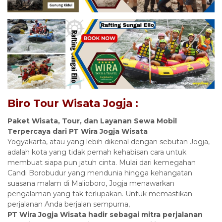
Biro Tour Wisata Jogja :
Paket Wisata, Tour, dan Layanan Sewa Mobil
Terpercaya dari PT Wira Jogja Wisata
Yogyakarta, atau yang lebih dikenal dengan sebutan Jogja,
adalah kota yang tidak pernah kehabisan cara untuk
membuat siapa pun jatuh cinta. Mulai dari kemegahan
Candi Borobudur yang mendunia hingga kehangatan
suasana malam di Malioboro, Jogja menawarkan
pengalaman yang tak terlupakan. Untuk memastikan
perjalanan Anda berjalan sempurna,
PT
Wira Jogja Wisata hadir sebagai mitra perjalanan