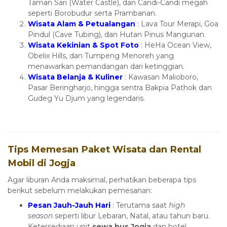
Taman Sari (Water Castle), dan Candi-Candi megah
seperti Borobudur serta Prambanan.
Wisata Alam & Petualangan
: Lava Tour Merapi, Goa
Pindul (Cave Tubing), dan Hutan Pinus Mangunan.
Wisata Kekinian & Spot Foto
: HeHa Ocean View,
Obelix Hills, dan Tumpeng Menoreh yang
menawarkan pemandangan dari ketinggian.
Wisata Belanja & Kuliner
: Kawasan Malioboro,
Pasar Beringharjo, hingga sentra Bakpia Pathok dan
Gudeg Yu Djum yang legendaris.
Tips Memesan Paket Wisata dan Rental
Mobil di Jogja
Agar liburan Anda maksimal, perhatikan beberapa tips
berikut sebelum melakukan pemesanan:
Pesan Jauh-Jauh Hari
: Terutama saat
high
season
seperti libur Lebaran, Natal, atau tahun baru.
Ketersediaan unit
sewa bus Jogja
dan hotel