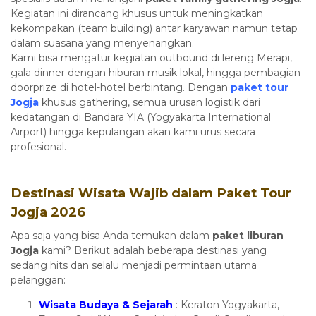
Kegiatan ini dirancang khusus untuk meningkatkan
kekompakan (team building) antar karyawan namun tetap
dalam suasana yang menyenangkan.
Kami bisa mengatur kegiatan outbound di lereng Merapi,
gala dinner dengan hiburan musik lokal, hingga pembagian
doorprize di hotel-hotel berbintang. Dengan
paket tour
Jogja
khusus gathering, semua urusan logistik dari
kedatangan di Bandara YIA (Yogyakarta International
Airport) hingga kepulangan akan kami urus secara
profesional.
Destinasi Wisata Wajib dalam Paket Tour
Jogja 2026
Apa saja yang bisa Anda temukan dalam
paket liburan
Jogja
kami? Berikut adalah beberapa destinasi yang
sedang hits dan selalu menjadi permintaan utama
pelanggan:
Wisata Budaya & Sejarah
: Keraton Yogyakarta,