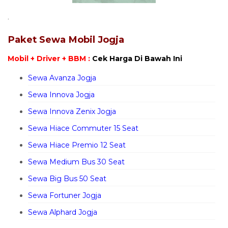
.
Paket Sewa Mobil Jogja
Mobil + Driver + BBM :
Cek Harga Di Bawah Ini
Sewa Avanza Jogja
Sewa Innova Jogja
Sewa Innova Zenix Jogja
Sewa Hiace Commuter 15 Seat
Sewa Hiace Premio 12 Seat
Sewa Medium Bus 30 Seat
Sewa Big Bus 50 Seat
Sewa Fortuner Jogja
Sewa Alphard Jogja