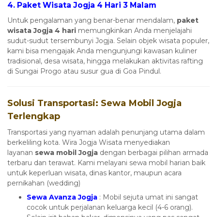
4. Paket Wisata Jogja 4 Hari 3 Malam
Untuk pengalaman yang benar-benar mendalam,
paket
wisata Jogja 4 hari
memungkinkan Anda menjelajahi
sudut-sudut tersembunyi Jogja. Selain objek wisata populer,
kami bisa mengajak Anda mengunjungi kawasan kuliner
tradisional, desa wisata, hingga melakukan aktivitas rafting
di Sungai Progo atau susur gua di Goa Pindul.
Solusi Transportasi: Sewa Mobil Jogja
Terlengkap
Transportasi yang nyaman adalah penunjang utama dalam
berkeliling kota. Wira Jogja Wisata menyediakan
layanan
sewa mobil Jogja
dengan berbagai pilihan armada
terbaru dan terawat. Kami melayani sewa mobil harian baik
untuk keperluan wisata, dinas kantor, maupun acara
pernikahan (wedding)
Sewa Avanza Jogja
: Mobil sejuta umat ini sangat
cocok untuk perjalanan keluarga kecil (4-6 orang).