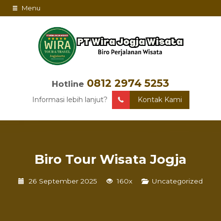
Menu
0812 2974 5253
Hotline
Informasi lebih lanjut?
Kontak Kami
Biro Tour Wisata Jogja
26 September 2025
160x
Uncategorized