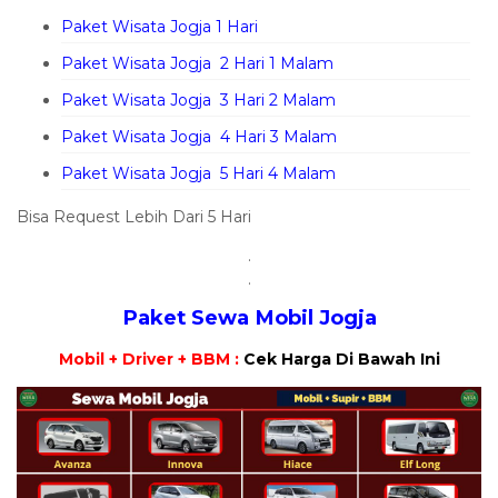
Paket Wisata Jogja 1 Hari
Paket Wisata Jogja 2 Hari 1 Malam
Paket Wisata Jogja 3 Hari 2 Malam
Paket Wisata Jogja 4 Hari 3 Malam
Paket Wisata Jogja 5 Hari 4 Malam
Bisa Request Lebih Dari 5 Hari
.
.
Paket Sewa Mobil Jogja
Mobil + Driver + BBM :
Cek Harga Di Bawah Ini