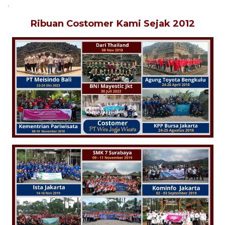
.
Ribuan Costomer Kami Sej
ak 2012