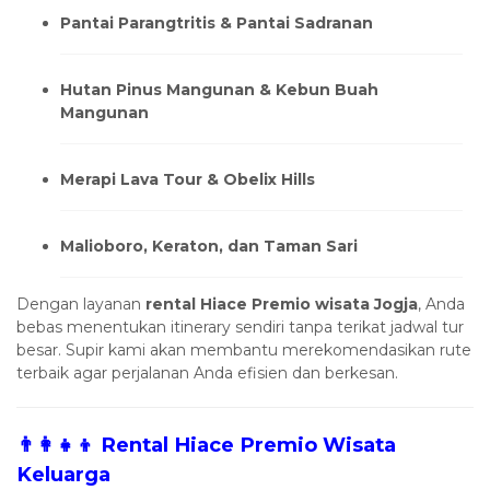
Pantai Parangtritis & Pantai Sadranan
Hutan Pinus Mangunan & Kebun Buah
Mangunan
Merapi Lava Tour & Obelix Hills
Malioboro, Keraton, dan Taman Sari
Dengan layanan
rental Hiace Premio wisata Jogja
, Anda
bebas menentukan itinerary sendiri tanpa terikat jadwal tur
besar. Supir kami akan membantu merekomendasikan rute
terbaik agar perjalanan Anda efisien dan berkesan.
👨‍👩‍👧‍👦 Rental Hiace Premio Wisata
Keluarga