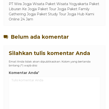
PT Wira Jogja Wisata Paket Wisata Yogyakarta Paket
Liburan Ke Jogja Paket Tour Jogja Paket Family
Gathering Jogja Paket Study Tour Jogja Hub Kami
Online 24 Jam
Belum ada komentar
Silahkan tulis komentar Anda
Email Anda tidak akan dipublikasikan. Kolom yang bertanda
bintang (*) wajib diisi
Komentar Anda
*