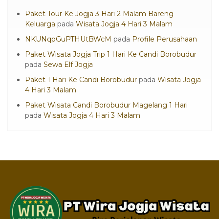
Paket Tour Ke Jogja 3 Hari 2 Malam Bareng
Keluarga
pada
Wisata Jogja 4 Hari 3 Malam
NKUNqpGuPTHUtBWcM
pada
Profile Perusahaan
Paket Wisata Jogja Trip 1 Hari Ke Candi Borobudur
pada
Sewa Elf Jogja
Paket 1 Hari Ke Candi Borobudur
pada
Wisata Jogja
4 Hari 3 Malam
Paket Wisata Candi Borobudur Magelang 1 Hari
pada
Wisata Jogja 4 Hari 3 Malam