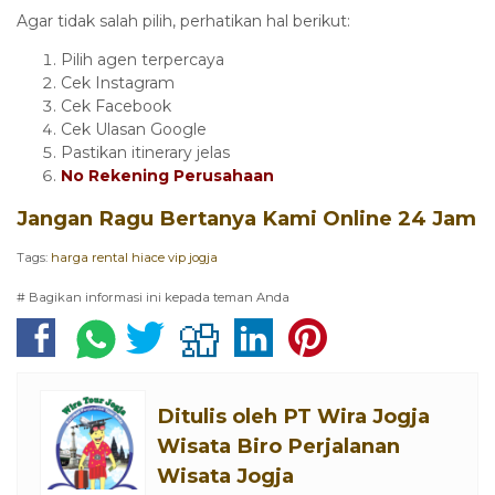
Agar tidak salah pilih, perhatikan hal berikut:
Pilih agen terpercaya
Cek Instagram
Cek Facebook
Cek Ulasan Google
Pastikan itinerary jelas
No Rekening Perusahaan
Jangan Ragu Bertanya Kami Online 24 Jam
Tags:
harga rental hiace vip jogja
# Bagikan informasi ini kepada teman Anda
Ditulis oleh
PT Wira Jogja
Wisata Biro Perjalanan
Wisata Jogja