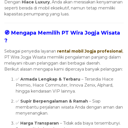
Dengan
Hiace Luxury
, Anda akan merasakan kenyamanan
seperti berada di mobil eksekutif, namun tetap memiliki
kapasitas penumpang yang luas.
🧭 Mengapa Memilih PT Wira Jogja Wisata
?
Sebagai penyedia layanan
rental mobil Jogja profesional
,
PT Wira Jogja Wisata memiliki pengalaman panjang dalam
melayani ribuan pelanggan dari berbagai daerah.
Berikut alasan mengapa kami dipercaya banyak pelanggan:
✅
Armada Lengkap & Terbaru
– Tersedia Hiace
Premio, Hiace Commuter, Innova Zenix, Alphard,
hingga kendaraan VIP lainnya.
✅
Supir Berpengalaman & Ramah
– Siap
membantu perjalanan wisata Anda dengan aman dan
menyenangkan.
✅
Harga Transparan
– Tidak ada biaya tersembunyi.