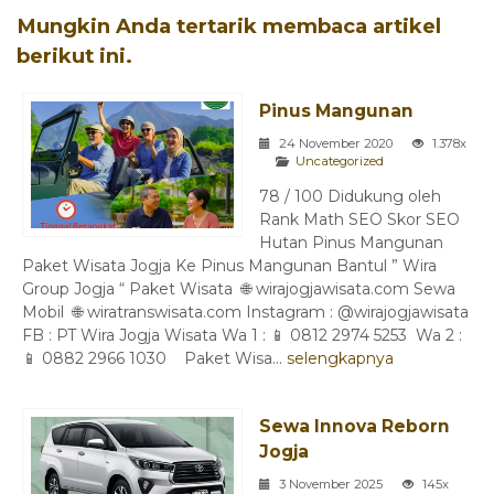
Mungkin Anda tertarik membaca artikel
berikut ini.
Pinus Mangunan
24 November 2020
1.378x
Uncategorized
78 / 100 Didukung oleh
Rank Math SEO Skor SEO
Hutan Pinus Mangunan
Paket Wisata Jogja Ke Pinus Mangunan Bantul ” Wira
Group Jogja “ Paket Wisata 🌐 wirajogjawisata.com Sewa
Mobil 🌐 wiratranswisata.com Instagram : @wirajogjawisata
FB : PT Wira Jogja Wisata Wa 1 : 📱 0812 2974 5253 Wa 2 :
📱 0882 2966 1030 Paket Wisa...
selengkapnya
Sewa Innova Reborn
Jogja
3 November 2025
145x