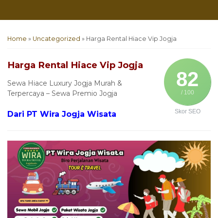
Home
»
Uncategorized
»
Harga Rental Hiace Vip Jogja
Harga Rental Hiace Vip Jogja
82
Sewa Hiace Luxury Jogja Murah &
Terpercaya – Sewa Premio Jogja
/ 100
Skor SEO
Dari PT Wira Jogja Wisata