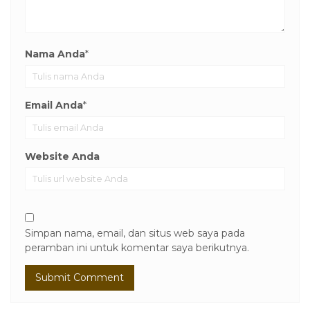
Nama Anda
*
Email Anda
*
Website Anda
Simpan nama, email, dan situs web saya pada
peramban ini untuk komentar saya berikutnya.