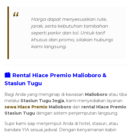
Harga dapat menyesuaikan rute,
jarak, serta kebutuhan tambahan
seperti parkir dan tol. Untuk tarif
khusus dan promo, silakan hubungi
kami langsung.
🏙️ Rental Hiace Premio Malioboro &
Stasiun Tugu
Bagi Anda yang menginap di kawasan
Malioboro
atau tiba
melalui
Stasiun Tugu Jogja
, kami menyediakan layanan
sewa Hiace Premio
Malioboro
dan
rental Hiace Premio
Stasiun Tugu
dengan sistem penjemputan langsung.
Supir kami siap menjemput Anda di hotel, stasiun, atau
bandara YIA sesuai jadwal. Dengan kenyamanan kabin