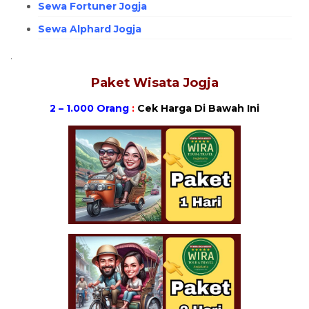
Sewa Fortuner Jogja
Sewa Alphard Jogja
.
Paket Wisata Jogja
2 – 1.000 Orang
:
Cek Harga Di Bawah Ini