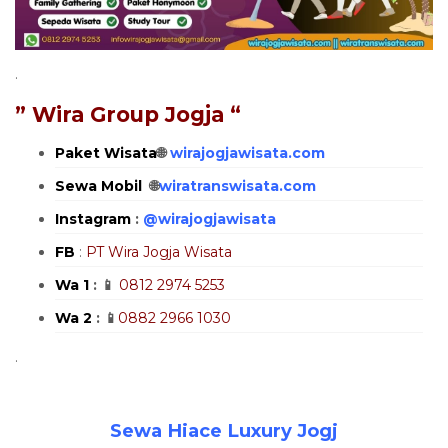
.
” Wira Group Jogja “
Paket Wisata
🌐
wirajogjawisata.com
Sewa Mobil
🌐
wiratranswisata.com
Instagram
:
@
wirajogjawisata
FB
:
PT Wira Jogja Wisata
Wa 1
: 📱
0812 2974 5253
Wa 2
: 📱
0882 2966 1030
.
Sewa Hiace Luxury Jogj