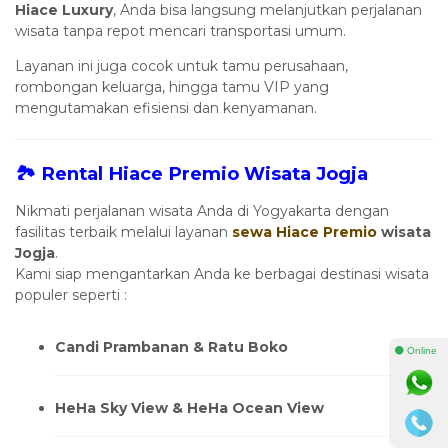
Hiace Luxury
, Anda bisa langsung melanjutkan perjalanan
wisata tanpa repot mencari transportasi umum.
Layanan ini juga cocok untuk tamu perusahaan,
rombongan keluarga, hingga tamu VIP yang
mengutamakan efisiensi dan kenyamanan.
🏞️ Rental Hiace Premio Wisata Jogja
Nikmati perjalanan wisata Anda di Yogyakarta dengan
fasilitas terbaik melalui layanan
sewa Hiace Premio
wisata
Jogja
.
Kami siap mengantarkan Anda ke berbagai destinasi wisata
populer seperti :
Candi Prambanan & Ratu Boko
⚫ Online
HeHa Sky View & HeHa Ocean View