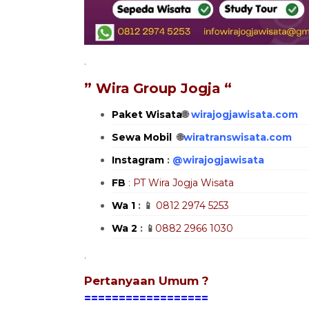
.
” Wira Group Jogja “
Paket Wisata
🌐
wirajogjawisata.com
Sewa Mobil
🌐
wiratranswisata.com
Instagram
:
@
wirajogjawisata
FB
:
PT Wira Jogja Wisata
Wa 1
: 📱
0812 2974 5253
Wa 2
: 📱
0882 2966 1030
.
Pertanyaan Umum ?
==================