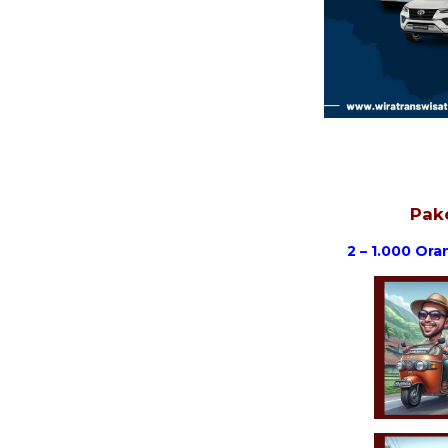
Pak
2 – 1.000 Ora