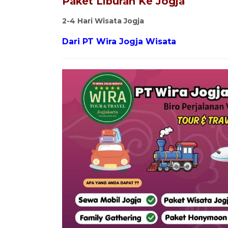
Paket Liburan Ke Jogja
2-4 Hari Wisata Jogja
Dari PT Wira Jogja Wisata