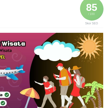
85
/ 100
Skor SEO
Paket 5 Hari Wisata Jogja
D.I.Yogyakarta
5 Hari
Harga Hubungi Kami