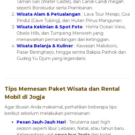
Taman Sari (Water Castle), dan Candi-Candi megah
seperti Borobudur serta Prambanan.
Wisata Alam & Petualangan
: Lava Tour Merapi, Goa
Pindul (Cave Tubing), dan Hutan Pinus Mangunan.
Wisata Kekinian & Spot Foto
: HeHa Ocean View,
Obelix Hills, dan Tumpeng Menoreh yang
menawarkan pemandangan dari ketinggian.
Wisata Belanja & Kuliner
: Kawasan Malioboro,
Pasar Beringharjo, hingga sentra Bakpia Pathok dan
Gudeg Yu Djum yang legendaris.
Tips Memesan Paket Wisata dan Rental
Mobil di Jogja
Agar liburan Anda maksimal, perhatikan beberapa tips
berikut sebelum melakukan pemesanan:
Pesan Jauh-Jauh Hari
: Terutama saat
high
season
seperti libur Lebaran, Natal, atau tahun baru.
Ketersediaan unit
sewa bus Jogja
dan hotel