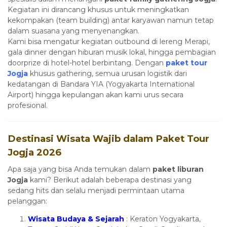
Kegiatan ini dirancang khusus untuk meningkatkan
kekompakan (team building) antar karyawan namun tetap
dalam suasana yang menyenangkan.
Kami bisa mengatur kegiatan outbound di lereng Merapi,
gala dinner dengan hiburan musik lokal, hingga pembagian
doorprize di hotel-hotel berbintang. Dengan
paket tour
Jogja
khusus gathering, semua urusan logistik dari
kedatangan di Bandara YIA (Yogyakarta International
Airport) hingga kepulangan akan kami urus secara
profesional.
Destinasi Wisata Wajib dalam Paket Tour
Jogja 2026
Apa saja yang bisa Anda temukan dalam
paket liburan
Jogja
kami? Berikut adalah beberapa destinasi yang
sedang hits dan selalu menjadi permintaan utama
pelanggan:
Wisata Budaya & Sejarah
: Keraton Yogyakarta,