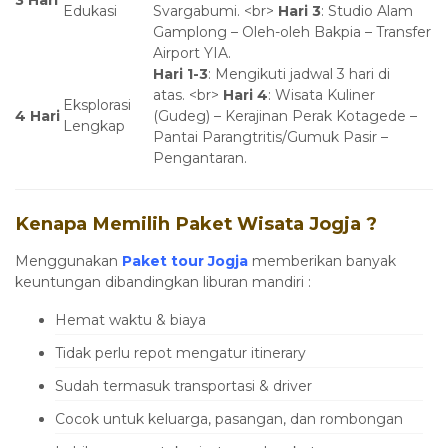
3 Hari
Edukasi
Svargabumi. <br>
Hari 3
: Studio Alam
Gamplong – Oleh-oleh Bakpia – Transfer
Airport YIA.
Hari 1-3
: Mengikuti jadwal 3 hari di
atas. <br>
Hari 4
: Wisata Kuliner
Eksplorasi
4 Hari
(Gudeg) – Kerajinan Perak Kotagede –
Lengkap
Pantai Parangtritis/Gumuk Pasir –
Pengantaran.
Kenapa Memilih Paket Wisata Jogja ?
Menggunakan
Paket tour Jogja
memberikan banyak
keuntungan dibandingkan liburan mandiri :
Hemat waktu & biaya
Tidak perlu repot mengatur itinerary
Sudah termasuk transportasi & driver
Cocok untuk keluarga, pasangan, dan rombongan