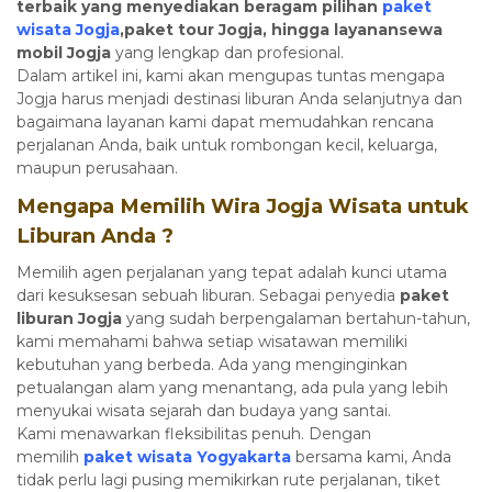
terbaik yang menyediakan beragam pilihan
paket
wisata Jogja
,paket tour Jogja, hingga layanansewa
mobil Jogja
yang lengkap dan profesional.
Dalam artikel ini, kami akan mengupas tuntas mengapa
Jogja harus menjadi destinasi liburan Anda selanjutnya dan
bagaimana layanan kami dapat memudahkan rencana
perjalanan Anda, baik untuk rombongan kecil, keluarga,
maupun perusahaan.
Mengapa Memilih Wira Jogja Wisata untuk
Liburan Anda ?
Memilih agen perjalanan yang tepat adalah kunci utama
dari kesuksesan sebuah liburan. Sebagai penyedia
paket
liburan Jogja
yang sudah berpengalaman bertahun-tahun,
kami memahami bahwa setiap wisatawan memiliki
kebutuhan yang berbeda. Ada yang menginginkan
petualangan alam yang menantang, ada pula yang lebih
menyukai wisata sejarah dan budaya yang santai.
Kami menawarkan fleksibilitas penuh. Dengan
memilih
paket wisata Yogyakarta
bersama kami, Anda
tidak perlu lagi pusing memikirkan rute perjalanan, tiket