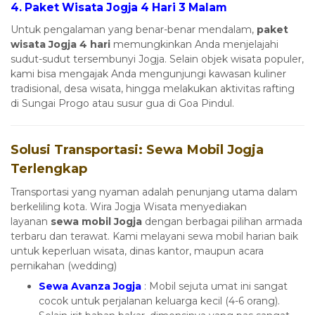
4. Paket Wisata Jogja 4 Hari 3 Malam
Untuk pengalaman yang benar-benar mendalam,
paket
wisata Jogja 4 hari
memungkinkan Anda menjelajahi
sudut-sudut tersembunyi Jogja. Selain objek wisata populer,
kami bisa mengajak Anda mengunjungi kawasan kuliner
tradisional, desa wisata, hingga melakukan aktivitas rafting
di Sungai Progo atau susur gua di Goa Pindul.
Solusi Transportasi: Sewa Mobil Jogja
Terlengkap
Transportasi yang nyaman adalah penunjang utama dalam
berkeliling kota. Wira Jogja Wisata menyediakan
layanan
sewa mobil Jogja
dengan berbagai pilihan armada
terbaru dan terawat. Kami melayani sewa mobil harian baik
untuk keperluan wisata, dinas kantor, maupun acara
pernikahan (wedding)
Sewa Avanza Jogja
: Mobil sejuta umat ini sangat
cocok untuk perjalanan keluarga kecil (4-6 orang).