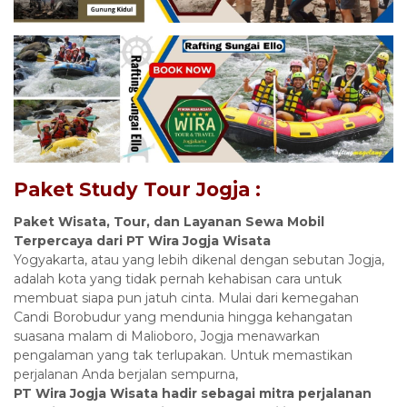
Paket Study Tour Jogja
:
Paket Wisata, Tour, dan Layanan Sewa Mobil
Terpercaya dari PT Wira Jogja Wisata
Yogyakarta, atau yang lebih dikenal dengan sebutan Jogja,
adalah kota yang tidak pernah kehabisan cara untuk
membuat siapa pun jatuh cinta. Mulai dari kemegahan
Candi Borobudur yang mendunia hingga kehangatan
suasana malam di Malioboro, Jogja menawarkan
pengalaman yang tak terlupakan. Untuk memastikan
perjalanan Anda berjalan sempurna,
PT
Wira Jogja Wisata hadir sebagai mitra perjalanan