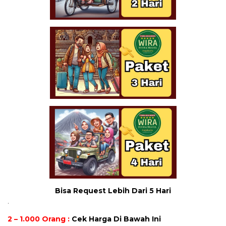
Bisa Request Lebih Dari 5 Hari
.
2 – 1.000 Orang :
Cek Harga Di Bawah Ini