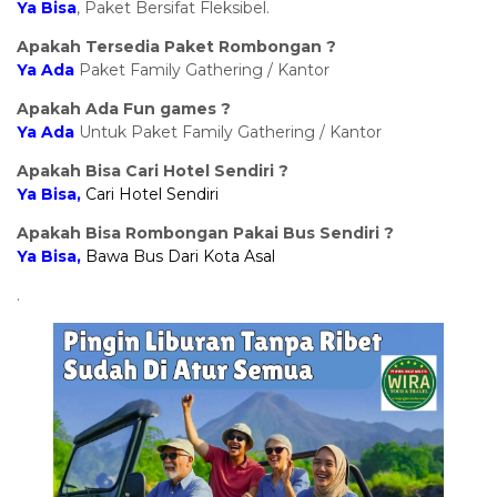
Ya Bisa
, Paket Bersifat Fleksibel.
Apakah Tersedia Paket Rombongan ?
Ya
Ada
Paket Family Gathering / Kantor
Apakah Ada Fun games ?
Ya
Ada
Untuk Paket Family Gathering / Kantor
Apakah Bisa Cari Hotel Sendiri ?
Ya Bisa,
Cari Hotel Sendiri
Apakah Bisa Rombongan Pakai Bus Sendiri ?
Ya Bisa,
Bawa Bus Dari Kota Asal
.