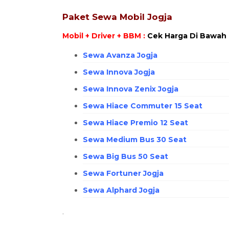
Paket Sewa Mobil Jogja
Mobil + Driver + BBM :
Cek Harga Di Bawah 
Sewa Avanza Jogja
Sewa Innova Jogja
Sewa Innova Zenix Jogja
Sewa Hiace Commuter 15 Seat
Sewa Hiace Premio 12 Seat
Sewa Medium Bus 30 Seat
Sewa Big Bus 50 Seat
Sewa Fortuner Jogja
Sewa Alphard Jogja
.