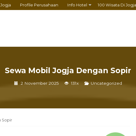
 Jogja
Profile Perusahaan
Info Hotel
100 Wisata Di Jogj
Sewa Mobil Jogja Dengan Sopir
2 November 2025
131x
Uncategorized
 Sopir