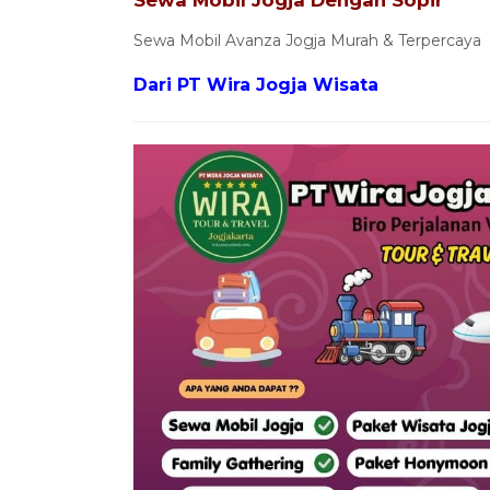
Sewa Mobil Jogja Dengan Sopir
Sewa Mobil Avanza Jogja Murah & Terpercaya
Dari PT Wira Jogja Wisata
Paket 4 Ha
D.I.Yog
Harga 