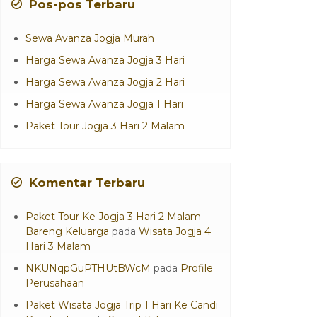
Pos-pos Terbaru
Sewa Avanza Jogja Murah
Harga Sewa Avanza Jogja 3 Hari
Harga Sewa Avanza Jogja 2 Hari
Harga Sewa Avanza Jogja 1 Hari
Paket Tour Jogja 3 Hari 2 Malam
Komentar Terbaru
Paket Tour Ke Jogja 3 Hari 2 Malam
Bareng Keluarga
pada
Wisata Jogja 4
Hari 3 Malam
NKUNqpGuPTHUtBWcM
pada
Profile
Perusahaan
Paket Wisata Jogja Trip 1 Hari Ke Candi