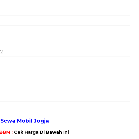
h2
 Sewa Mobil Jogja
 BBM :
Cek Harga Di Bawah Ini