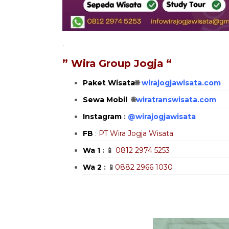
.
” Wira Group Jogja “
Paket Wisata
🌐
wirajogjawisata.com
Sewa Mobil
🌐
wiratranswisata.com
Instagram
:
@
wirajogjawisata
FB
:
PT Wira Jogja Wisata
Wa 1
: 📱
0812 2974 5253
Wa 2
: 📱
0882 2966 1030