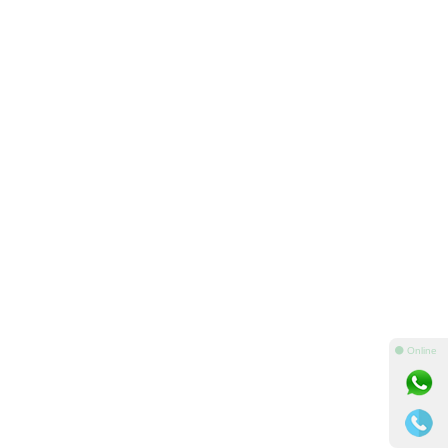
⚫ Online