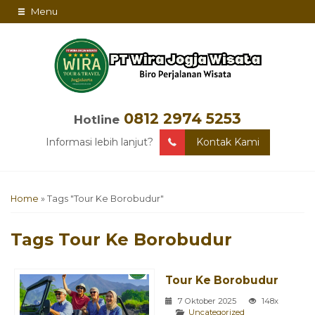
Menu
0812 2974 5253
Hotline
Informasi lebih lanjut?
Kontak Kami
Home
»
Tags "Tour Ke Borobudur"
Tags
Tour Ke Borobudur
Tour Ke Borobudur
7 Oktober 2025
148x
Uncategorized