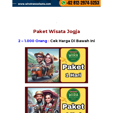
.
Paket Wisata Jogja
2 – 1.000 Orang
:
Cek Harga Di Bawah Ini