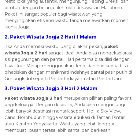
resto lokal yang autentik, mengunjungi Tebing Breksi, dan
ditutup dengan belanja oleh-oleh di kawasan Malioboro.
Paket ini sangat populer bagi wisatawan yang
menginginkan efisiensi waktu tanpa melewatkan momen
ikonik Jogja.
2. Paket Wisata Jogja 2 Hari 1 Malam
Jika Anda memiliki waktu luang di akhir pekan,
paket
wisata Jogja 2 hari
sangat ideal. Anda bisa mengeksplorasi
sisi pegunungan dan pantai. Hari pertama bisa diisi dengan
Lava Tour Merapi menggunakan Jeep, dan hari kedua bisa
dihabiskan dengan menikmati indahnya pantai pasir putih di
Gunungkidul seperti Pantai Indrayanti atau Pantai Drini.
3. Paket Wisata Jogja 3 Hari 2 Malam
Paket wisata Jogja 3 hari
merupakan pilihan paling favorit
bagi keluarga. Dengan durasi ini, Anda bisa mengunjungi
lebih banyak destinasi menarik seperti HeHa Sky View,
Candi Borobudur, hingga wisata edukasi di Taman Pintar
atau Keraton Yogyakarta. Waktu yang lebih longgar
membuat liburan terasa lebih santai dan berkesan.