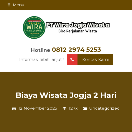
Menu
0812 2974 5253
Hotline
Informasi lebih lanjut?
Kontak Kami
Biaya Wisata Jogja 2 Hari
12 November 2025
127x
Uncategorized