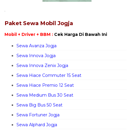
.
Paket Sewa Mobil Jogja
Mobil + Driver + BBM :
Cek Harga Di Bawah Ini
Sewa Avanza Jogja
Sewa Innova Jogja
Sewa Innova Zenix Jogja
Sewa Hiace Commuter 15 Seat
Sewa Hiace Premio 12 Seat
Sewa Medium Bus 30 Seat
Sewa Big Bus 50 Seat
Sewa Fortuner Jogja
Sewa Alphard Jogja