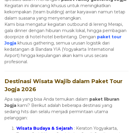
Kegiatan ini dirancang khusus untuk meningkatkan
kekompakan (team building) antar karyawan namun tetap
dalam suasana yang menyenangkan.
Kami bisa mengatur kegiatan outbound di lereng Merapi,
gala dinner dengan hiburan musik lokal, hingga pembagian
doorprize di hotel-hotel berbintang. Dengan
paket tour
Jogja
khusus gathering, semua urusan logistik dari
kedatangan di Bandara YIA (Yogyakarta International
Airport) hingga kepulangan akan kami urus secara
profesional.
Destinasi Wisata Wajib dalam Paket Tour
Jogja 2026
Apa saja yang bisa Anda temukan dalam
paket liburan
Jogja
kami? Berikut adalah beberapa destinasi yang
sedang hits dan selalu menjadi permintaan utama
pelanggan:
Wisata Budaya & Sejarah
: Keraton Yogyakarta,