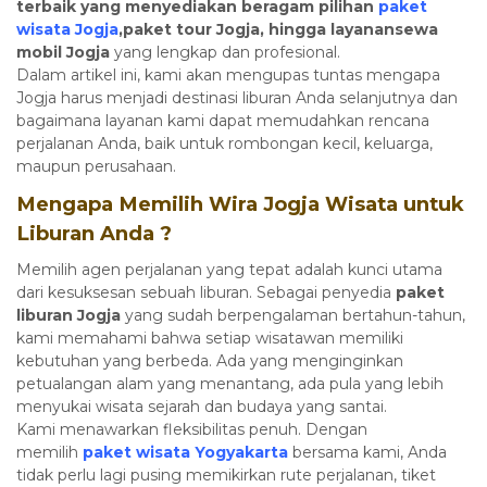
terbaik yang menyediakan beragam pilihan
paket
wisata Jogja
,paket tour Jogja, hingga layanansewa
mobil Jogja
yang lengkap dan profesional.
Dalam artikel ini, kami akan mengupas tuntas mengapa
Jogja harus menjadi destinasi liburan Anda selanjutnya dan
bagaimana layanan kami dapat memudahkan rencana
perjalanan Anda, baik untuk rombongan kecil, keluarga,
maupun perusahaan.
Mengapa Memilih Wira Jogja Wisata untuk
Liburan Anda ?
Memilih agen perjalanan yang tepat adalah kunci utama
dari kesuksesan sebuah liburan. Sebagai penyedia
paket
liburan Jogja
yang sudah berpengalaman bertahun-tahun,
kami memahami bahwa setiap wisatawan memiliki
kebutuhan yang berbeda. Ada yang menginginkan
petualangan alam yang menantang, ada pula yang lebih
menyukai wisata sejarah dan budaya yang santai.
Kami menawarkan fleksibilitas penuh. Dengan
memilih
paket wisata Yogyakarta
bersama kami, Anda
tidak perlu lagi pusing memikirkan rute perjalanan, tiket