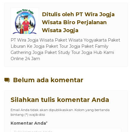
Ditulis oleh
PT Wira Jogja
Wisata Biro Perjalanan
Wisata Jogja
PT Wira Jogja Wisata Paket Wisata Yogyakarta Paket
Liburan Ke Jogja Paket Tour Jogja Paket Family
Gathering Jogja Paket Study Tour Jogja Hub Kami
Online 24 Jam
Belum ada komentar
Silahkan tulis komentar Anda
Email Anda tidak akan dipublikasikan. Kolom yang bertanda
bintang (*) wajib diisi
Komentar Anda
*