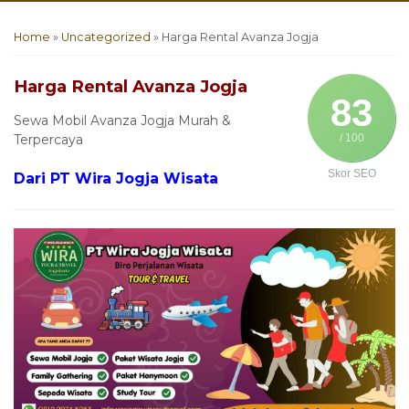
Home
»
Uncategorized
»
Harga Rental Avanza Jogja
Harga Rental Avanza Jogja
83
Sewa Mobil Avanza Jogja Murah &
Terpercaya
/ 100
Skor SEO
Dari PT Wira Jogja Wisata