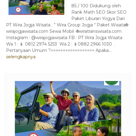
85 / 100 Didukung oleh
Rank Math SEO Skor SEO
Paket Liburan Yogya Dari
PT Wira Jogja Wisata . ” Wira Group Jogja “ Paket Wisata🌐
wirajogjawisata.com Sewa Mobil 🌐wiratranswisata.com
Instagram : @wirajogjawisata FB : PT Wira Jogja Wisata
Wa 1 : 📱 0812 2974 5253 Wa 2 : 📱0882 2966 1030 .
Pertanyaan Umum ?================== Apaka...
selengkapnya