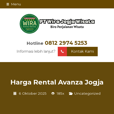
Menu
0812 2974 5253
Hotline
Informasi lebih lanjut?
Kontak Kami
Harga Rental Avanza Jogja
6 Oktober 2025
185x
Uncategorized