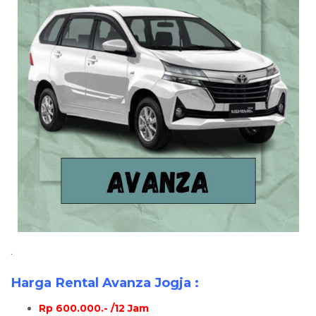
.
Harga Rental Avanza Jogja :
Rp 600.000.- /12 Jam