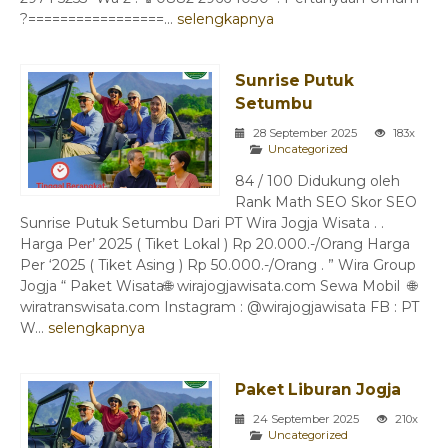
?=================...
selengkapnya
Sunrise Putuk
Setumbu
28 September 2025
183x
Uncategorized
84 / 100 Didukung oleh
Rank Math SEO Skor SEO
Sunrise Putuk Setumbu Dari PT Wira Jogja Wisata . .
Harga Per’ 2025 ( Tiket Lokal ) Rp 20.000.-/Orang Harga
Per ‘2025 ( Tiket Asing ) Rp 50.000.-/Orang . ” Wira Group
Jogja “ Paket Wisata🌐 wirajogjawisata.com Sewa Mobil 🌐
wiratranswisata.com Instagram : @wirajogjawisata FB : PT
W...
selengkapnya
Paket Liburan Jogja
24 September 2025
210x
Uncategorized