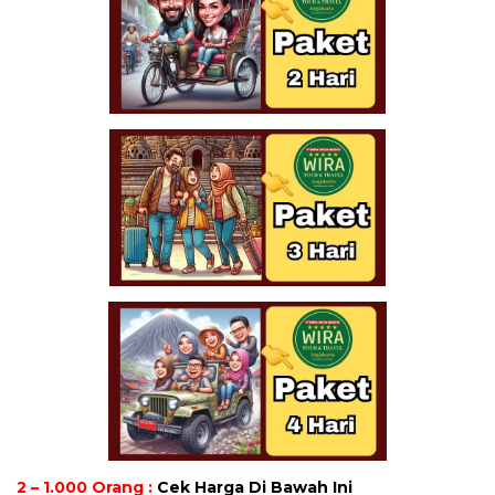
2 – 1.000 Orang :
Cek Harga Di Bawah Ini