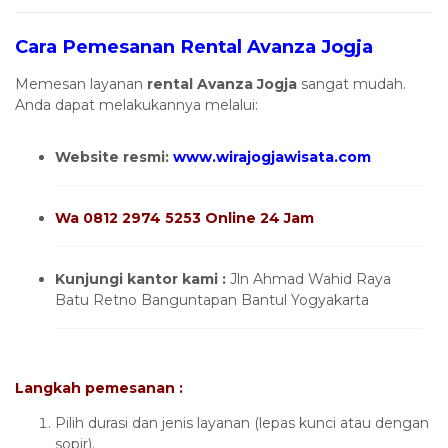
Cara Pemesanan Rental Avanza Jogja
Memesan layanan
rental Avanza Jogja
sangat mudah.
Anda dapat melakukannya melalui:
Website resmi:
www.wirajogjawisata.com
Wa 0812 2974 5253 Online 24 Jam
Kunjungi kantor kami :
Jln Ahmad Wahid Raya
Batu Retno Banguntapan Bantul Yogyakarta
Langkah pemesanan :
Pilih durasi dan jenis layanan (lepas kunci atau dengan
sopir).