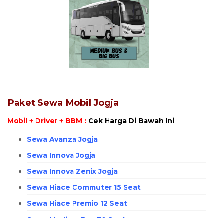
.
Paket Sewa Mobil Jogja
Mobil + Driver + BBM :
Cek Harga Di Bawah Ini
Sewa Avanza Jogja
Sewa Innova Jogja
Sewa Innova Zenix Jogja
Sewa Hiace Commuter 15 Seat
Sewa Hiace Premio 12 Seat