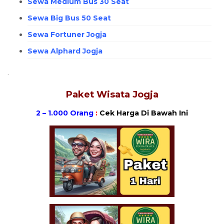
Sewa Medium Bus 30 Seat
Sewa Big Bus 50 Seat
Sewa Fortuner Jogja
Sewa Alphard Jogja
.
Paket Wisata Jogja
2 – 1.000 Orang
:
Cek Harga Di Bawah Ini