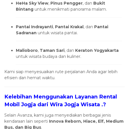
HeHa Sky View
,
Pinus Pengger
, dan
Bukit
Bintang
untuk menikmati panorama malam.
Pantai Indrayanti
,
Pantai Krakal
, dan
Pantai
Sadranan
untuk wisata pantai.
Malioboro
,
Taman Sari
, dan
Keraton Yogyakarta
untuk wisata budaya dan kuliner.
Kami siap menyesuaikan rute perjalanan Anda agar lebih
efisien dan hemat waktu.
Kelebihan Menggunakan Layanan Rental
Mobil Jogja dari Wira Jogja Wisata .?
Selain Avanza, kami juga menyediakan berbagai jenis
kendaraan lain seperti
Innova Reborn, Hiace, Elf, Medium
Bus, dan Big Bus
.