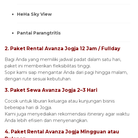
HeHa Sky View
Pantai Parangtritis
2.
Paket Rental Avanza Jogja 12 Jam / Fullday
Bagi Anda yang memiliki jadwal padat dalam satu hari,
paket ini memberikan fleksibilitas tinggi.
Sopir kami siap mengantar Anda dari pagi hingga malam,
dengan rute sesuai kebutuhan.
3.
Paket Sewa Avanza Jogja 2–3 Hari
Cocok untuk liburan keluarga atau kunjungan bisnis
beberapa hari di Jogja.
Kami juga menyediakan rekomendasi itinerary agar waktu
Anda lebih efisien dan menyenangkan.
4.
Paket Rental Avanza Jogja Mingguan atau