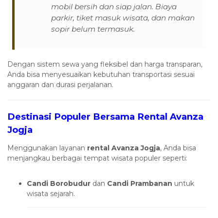
mobil bersih dan siap jalan. Biaya
parkir, tiket masuk wisata, dan makan
sopir belum termasuk.
Dengan sistem sewa yang fleksibel dan harga transparan,
Anda bisa menyesuaikan kebutuhan transportasi sesuai
anggaran dan durasi perjalanan.
Destinasi Populer Bersama Rental Avanza
Jogja
Menggunakan layanan
rental Avanza Jogja
, Anda bisa
menjangkau berbagai tempat wisata populer seperti:
Candi Borobudur
dan
Candi Prambanan
untuk
wisata sejarah.