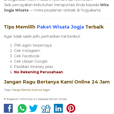
Jadi, percayakan kebutuhan transportasi Anda kepada
Wira
Jogja Wisata
— mitra perjalanan terbaik di Yogyakarta.
Tips Memilih
Paket Wisata Jogja
Terbaik
Agar tidak salah pilih, perhatikan hal berikut:
Pilih agen terpercaya
Cek Instagram
Cek Facebook
Cek Ulasan Google
Pastikan itinerary jelas
No Rekening Perusahaan
Jangan Ragu Bertanya Kami Online 24 Jam
Tags:
Harga Rental Avanza Jogja
# Bagikan informasi ini kepada teman Anda