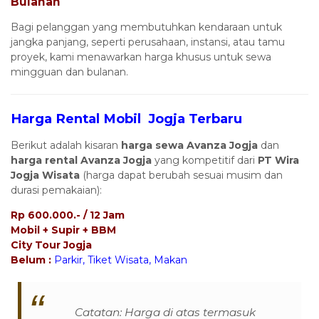
Bulanan
Bagi pelanggan yang membutuhkan kendaraan untuk
jangka panjang, seperti perusahaan, instansi, atau tamu
proyek, kami menawarkan harga khusus untuk sewa
mingguan dan bulanan.
Harga Rental Mobil Jogja Terbaru
Berikut adalah kisaran
harga sewa Avanza Jogja
dan
harga rental Avanza Jogja
yang kompetitif dari
PT Wira
Jogja Wisata
(harga dapat berubah sesuai musim dan
durasi pemakaian):
Rp 600.000.- / 12 Jam
Mobil + Supir + BBM
City Tour Jogja
Belum :
Parkir, Tiket Wisata, Makan
Catatan:
Harga di atas termasuk