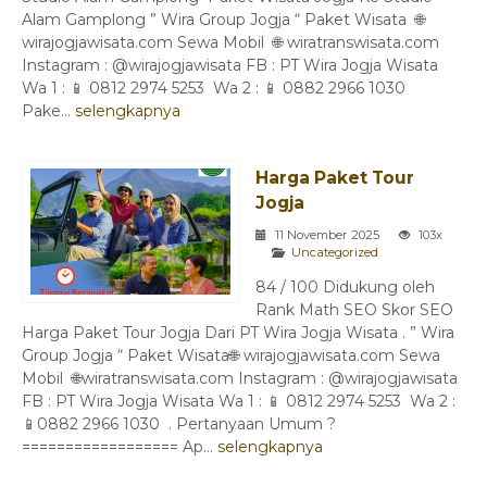
Alam Gamplong ” Wira Group Jogja “ Paket Wisata 🌐
wirajogjawisata.com Sewa Mobil 🌐 wiratranswisata.com
Instagram : @wirajogjawisata FB : PT Wira Jogja Wisata
Wa 1 : 📱 0812 2974 5253 Wa 2 : 📱 0882 2966 1030
Pake...
selengkapnya
Harga Paket Tour
Jogja
11 November 2025
103x
Uncategorized
84 / 100 Didukung oleh
Rank Math SEO Skor SEO
Harga Paket Tour Jogja Dari PT Wira Jogja Wisata . ” Wira
Group Jogja “ Paket Wisata🌐 wirajogjawisata.com Sewa
Mobil 🌐wiratranswisata.com Instagram : @wirajogjawisata
FB : PT Wira Jogja Wisata Wa 1 : 📱 0812 2974 5253 Wa 2 :
📱0882 2966 1030 . Pertanyaan Umum ?
================== Ap...
selengkapnya