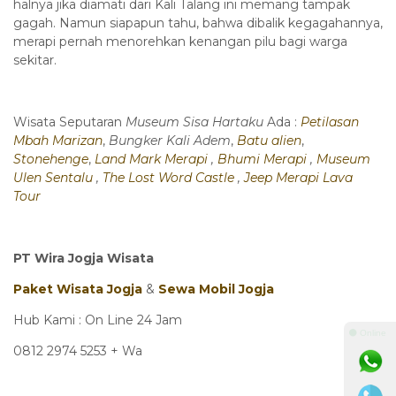
halnya jika diamati dari Kali Talang ini memang tampak
gagah. Namun siapapun tahu, bahwa dibalik kegagahannya,
merapi pernah menorehkan kenangan pilu bagi warga
sekitar.
Wisata Seputaran
Museum Sisa Hartaku
Ada :
Petilasan
Mbah Marizan
,
Bungker Kali Adem
,
Batu alien
,
Stonehenge
,
Land Mark Merapi
,
Bhumi Merapi
,
Museum
Ulen Sentalu
,
The Lost Word Castle
,
Jeep Merapi Lava
Tour
PT Wira Jogja Wisata
Paket Wisata Jogja
&
Sewa Mobil Jogja
Hub Kami : On Line 24 Jam
⚫ Online
0812 2974 5253 + Wa