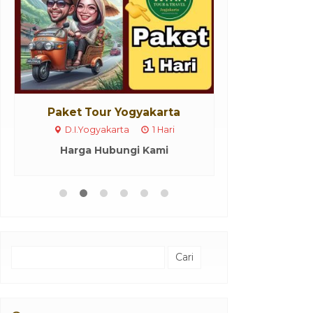
Paket Tour Yogyakarta
Paket 4 Har
D.I.Yogyakarta
1 Hari
D.I.Yogya
Harga Hubungi Kami
Harga H
Cari
untuk: