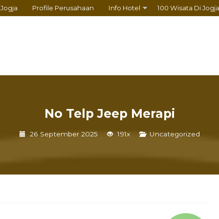
 Jogja
Profile Perusahaan
Info Hotel
100 Wisata Di Jogj
No Telp Jeep Merapi
26 September 2025
191x
Uncategorized