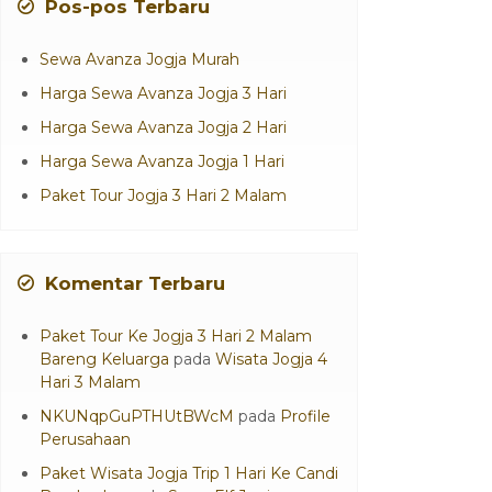
Pos-pos Terbaru
Sewa Avanza Jogja Murah
Harga Sewa Avanza Jogja 3 Hari
Harga Sewa Avanza Jogja 2 Hari
Harga Sewa Avanza Jogja 1 Hari
Paket Tour Jogja 3 Hari 2 Malam
Komentar Terbaru
Paket Tour Ke Jogja 3 Hari 2 Malam
Bareng Keluarga
pada
Wisata Jogja 4
Hari 3 Malam
NKUNqpGuPTHUtBWcM
pada
Profile
Perusahaan
Paket Wisata Jogja Trip 1 Hari Ke Candi