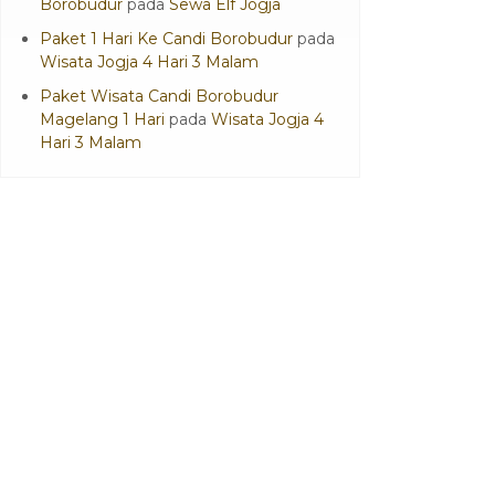
Borobudur
pada
Sewa Elf Jogja
Paket 1 Hari Ke Candi Borobudur
pada
Wisata Jogja 4 Hari 3 Malam
Paket Wisata Candi Borobudur
Magelang 1 Hari
pada
Wisata Jogja 4
Hari 3 Malam