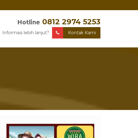
a
0812 2974 5253
Hotline
Informasi lebih lanjut?
Kontak Kami