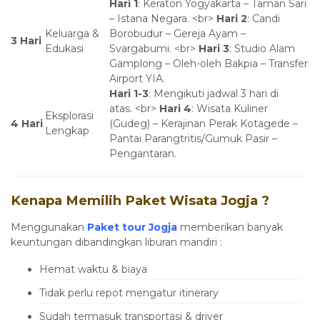
Hari 1
: Keraton Yogyakarta – Taman Sari
– Istana Negara. <br>
Hari 2
: Candi
Keluarga &
Borobudur – Gereja Ayam –
3 Hari
Edukasi
Svargabumi. <br>
Hari 3
: Studio Alam
Gamplong – Oleh-oleh Bakpia – Transfer
Airport YIA.
Hari 1-3
: Mengikuti jadwal 3 hari di
atas. <br>
Hari 4
: Wisata Kuliner
Eksplorasi
4 Hari
(Gudeg) – Kerajinan Perak Kotagede –
Lengkap
Pantai Parangtritis/Gumuk Pasir –
Pengantaran.
Kenapa Memilih Paket Wisata Jogja ?
Menggunakan
Paket tour Jogja
memberikan banyak
keuntungan dibandingkan liburan mandiri :
Hemat waktu & biaya
Tidak perlu repot mengatur itinerary
Sudah termasuk transportasi & driver