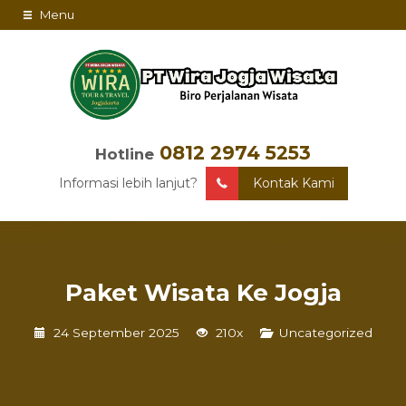
Menu
0812 2974 5253
Hotline
Informasi lebih lanjut?
Kontak Kami
Paket Wisata Ke Jogja
24 September 2025
210x
Uncategorized