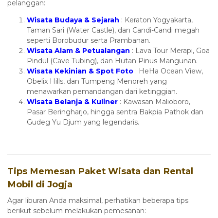
pelanggan:
Wisata Budaya & Sejarah
: Keraton Yogyakarta,
Taman Sari (Water Castle), dan Candi-Candi megah
seperti Borobudur serta Prambanan.
Wisata Alam & Petualangan
: Lava Tour Merapi, Goa
Pindul (Cave Tubing), dan Hutan Pinus Mangunan.
Wisata Kekinian & Spot Foto
: HeHa Ocean View,
Obelix Hills, dan Tumpeng Menoreh yang
menawarkan pemandangan dari ketinggian.
Wisata Belanja & Kuliner
: Kawasan Malioboro,
Pasar Beringharjo, hingga sentra Bakpia Pathok dan
Gudeg Yu Djum yang legendaris.
Tips Memesan Paket Wisata dan Rental
Mobil di Jogja
Agar liburan Anda maksimal, perhatikan beberapa tips
berikut sebelum melakukan pemesanan: