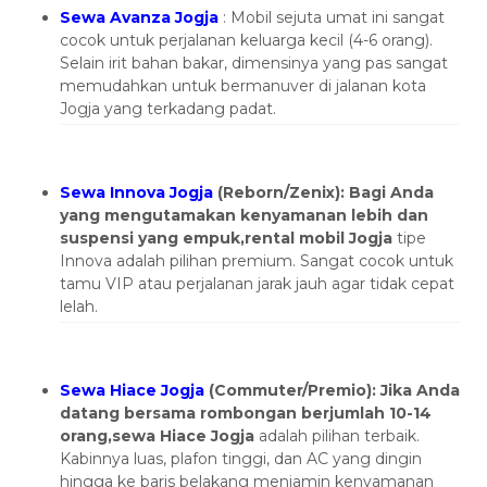
Sewa Avanza Jogja
: Mobil sejuta umat ini sangat
cocok untuk perjalanan keluarga kecil (4-6 orang).
Selain irit bahan bakar, dimensinya yang pas sangat
memudahkan untuk bermanuver di jalanan kota
Jogja yang terkadang padat.
Sewa Innova Jogja
(Reborn/Zenix): Bagi Anda
yang mengutamakan kenyamanan lebih dan
suspensi yang empuk,rental mobil Jogja
tipe
Innova adalah pilihan premium. Sangat cocok untuk
tamu VIP atau perjalanan jarak jauh agar tidak cepat
lelah.
Sewa Hiace Jogja
(Commuter/Premio): Jika Anda
datang bersama rombongan berjumlah 10-14
orang,sewa Hiace Jogja
adalah pilihan terbaik.
Kabinnya luas, plafon tinggi, dan AC yang dingin
hingga ke baris belakang menjamin kenyamanan