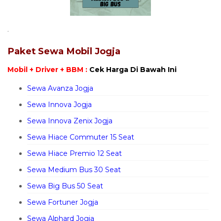
.
Paket Sewa Mobil Jogja
Mobil + Driver + BBM :
Cek Harga Di Bawah Ini
Sewa Avanza Jogja
Sewa Innova Jogja
Sewa Innova Zenix Jogja
Sewa Hiace Commuter 15 Seat
Sewa Hiace Premio 12 Seat
Sewa Medium Bus 30 Seat
Sewa Big Bus 50 Seat
Sewa Fortuner Jogja
Sewa Alphard Jogja