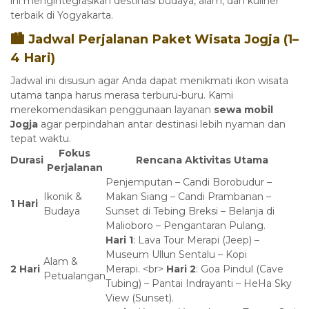
ini mengintegrasikan destinasi budaya, alam, dan kuliner
terbaik di Yogyakarta.
🏙️ Jadwal Perjalanan Paket Wisata Jogja (1–
4 Hari)
Jadwal ini disusun agar Anda dapat menikmati ikon wisata
utama tanpa harus merasa terburu-buru. Kami
merekomendasikan penggunaan layanan
sewa mobil
Jogja
agar perpindahan antar destinasi lebih nyaman dan
tepat waktu.
Fokus
Durasi
Rencana Aktivitas Utama
Perjalanan
Penjemputan – Candi Borobudur –
Ikonik &
Makan Siang – Candi Prambanan –
1 Hari
Budaya
Sunset di Tebing Breksi – Belanja di
Malioboro – Pengantaran Pulang.
Hari 1
: Lava Tour Merapi (Jeep) –
Museum Ullun Sentalu – Kopi
Alam &
2 Hari
Merapi. <br>
Hari 2
: Goa Pindul (Cave
Petualangan
Tubing) – Pantai Indrayanti – HeHa Sky
View (Sunset).