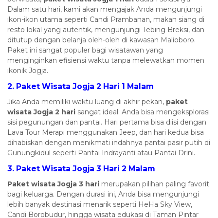
Dalam satu hari, kami akan mengajak Anda mengunjungi
ikon-ikon utama seperti Candi Prambanan, makan siang di
resto lokal yang autentik, mengunjungi Tebing Breksi, dan
ditutup dengan belanja oleh-oleh di kawasan Malioboro.
Paket ini sangat populer bagi wisatawan yang
menginginkan efisiensi waktu tanpa melewatkan momen
ikonik Jogja.
2. Paket Wisata Jogja 2 Hari 1 Malam
Jika Anda memiliki waktu luang di akhir pekan,
paket
wisata Jogja 2 hari
sangat ideal. Anda bisa mengeksplorasi
sisi pegunungan dan pantai. Hari pertama bisa diisi dengan
Lava Tour Merapi menggunakan Jeep, dan hari kedua bisa
dihabiskan dengan menikmati indahnya pantai pasir putih di
Gunungkidul seperti Pantai Indrayanti atau Pantai Drini.
3. Paket Wisata Jogja 3 Hari 2 Malam
Paket wisata Jogja 3 hari
merupakan pilihan paling favorit
bagi keluarga. Dengan durasi ini, Anda bisa mengunjungi
lebih banyak destinasi menarik seperti HeHa Sky View,
Candi Borobudur, hingga wisata edukasi di Taman Pintar