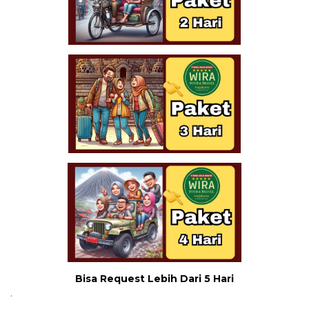
Bisa Request Lebih Dari 5 Hari
.