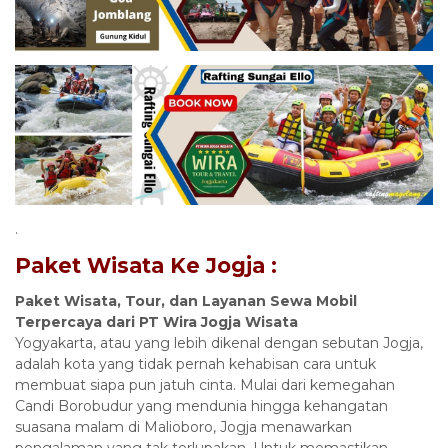
.
Paket Wisata Ke Jogja
:
Paket Wisata, Tour, dan Layanan Sewa Mobil
Terpercaya dari PT Wira Jogja Wisata
Yogyakarta, atau yang lebih dikenal dengan sebutan Jogja,
adalah kota yang tidak pernah kehabisan cara untuk
membuat siapa pun jatuh cinta. Mulai dari kemegahan
Candi Borobudur yang mendunia hingga kehangatan
suasana malam di Malioboro, Jogja menawarkan
pengalaman yang tak terlupakan. Untuk memastikan