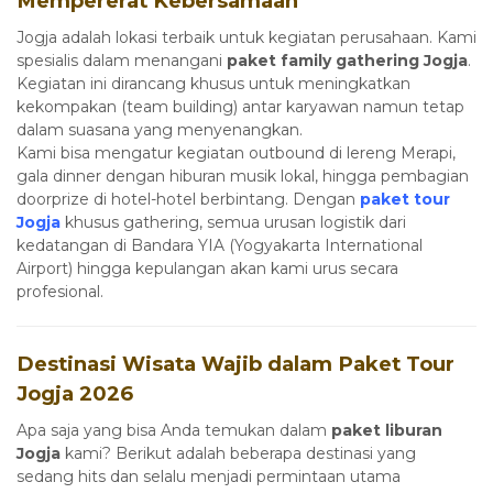
Mempererat Kebersamaan
Jogja adalah lokasi terbaik untuk kegiatan perusahaan. Kami
spesialis dalam menangani
paket family gathering Jogja
.
Kegiatan ini dirancang khusus untuk meningkatkan
kekompakan (team building) antar karyawan namun tetap
dalam suasana yang menyenangkan.
Kami bisa mengatur kegiatan outbound di lereng Merapi,
gala dinner dengan hiburan musik lokal, hingga pembagian
doorprize di hotel-hotel berbintang. Dengan
paket tour
Jogja
khusus gathering, semua urusan logistik dari
kedatangan di Bandara YIA (Yogyakarta International
Airport) hingga kepulangan akan kami urus secara
profesional.
Destinasi Wisata Wajib dalam Paket Tour
Jogja 2026
Apa saja yang bisa Anda temukan dalam
paket liburan
Jogja
kami? Berikut adalah beberapa destinasi yang
sedang hits dan selalu menjadi permintaan utama