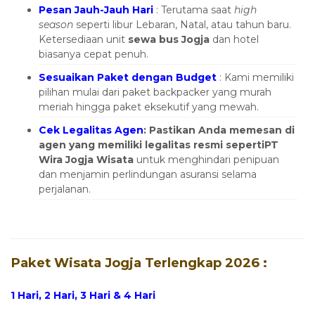
Pesan Jauh-Jauh Hari
: Terutama saat
high
season
seperti libur Lebaran, Natal, atau tahun baru.
Ketersediaan unit
sewa bus Jogja
dan hotel
biasanya cepat penuh.
Sesuaikan Paket dengan Budget
: Kami memiliki
pilihan mulai dari paket backpacker yang murah
meriah hingga paket eksekutif yang mewah.
Cek Legalitas Agen
: Pastikan Anda memesan di
agen yang memiliki legalitas resmi sepertiPT
Wira Jogja Wisata
untuk menghindari penipuan
dan menjamin perlindungan asuransi selama
perjalanan.
Paket Wisata Jogja Terlengkap 2026 :
1 Hari, 2 Hari, 3 Hari & 4 Hari