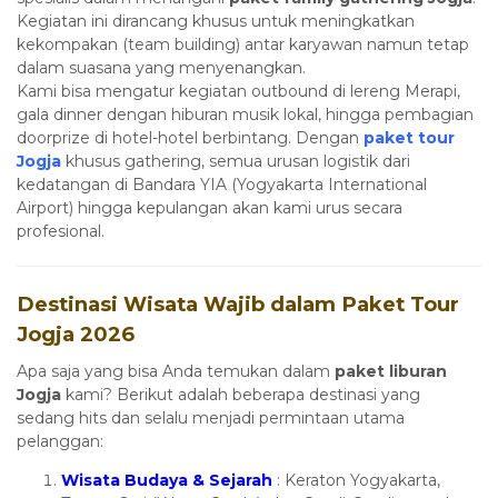
Kegiatan ini dirancang khusus untuk meningkatkan
kekompakan (team building) antar karyawan namun tetap
dalam suasana yang menyenangkan.
Kami bisa mengatur kegiatan outbound di lereng Merapi,
gala dinner dengan hiburan musik lokal, hingga pembagian
doorprize di hotel-hotel berbintang. Dengan
paket tour
Jogja
khusus gathering, semua urusan logistik dari
kedatangan di Bandara YIA (Yogyakarta International
Airport) hingga kepulangan akan kami urus secara
profesional.
Destinasi Wisata Wajib dalam Paket Tour
Jogja 2026
Apa saja yang bisa Anda temukan dalam
paket liburan
Jogja
kami? Berikut adalah beberapa destinasi yang
sedang hits dan selalu menjadi permintaan utama
pelanggan:
Wisata Budaya & Sejarah
: Keraton Yogyakarta,