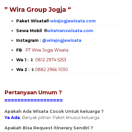
” Wira Group Jogja “
Paket Wisata
🌐
wirajogjawisata.com
Sewa Mobil
🌐
wiratranswisata.com
Instagram
:
@
wirajogjawisata
FB
:
PT Wira Jogja Wisata
Wa 1
: 📱
0812 2974 5253
Wa 2
: 📱
0882 2966 1030
.
Pertanyaan Umum ?
==================
Apakah Ada Wisata Cocok Untuk keluarga ?
Ya Ada
, Banyak pilihan Paket khusus keluarga.
Apakah Bisa Request itinerary Sendiri ?