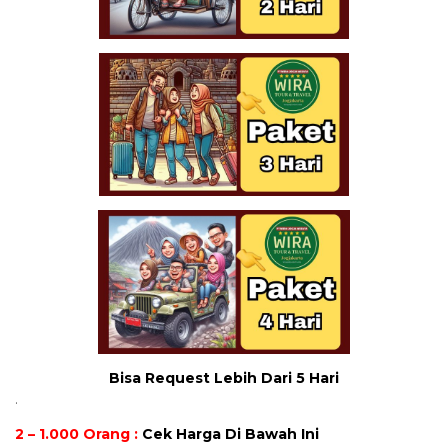
Bisa Request Lebih Dari 5 Hari
.
2 – 1.000 Orang :
Cek Harga Di Bawah Ini