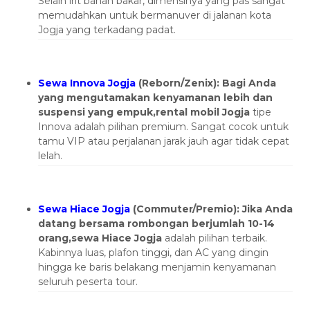
Selain irit bahan bakar, dimensinya yang pas sangat
memudahkan untuk bermanuver di jalanan kota
Jogja yang terkadang padat.
Sewa Innova Jogja
(Reborn/Zenix): Bagi Anda
yang mengutamakan kenyamanan lebih dan
suspensi yang empuk,rental mobil Jogja
tipe
Innova adalah pilihan premium. Sangat cocok untuk
tamu VIP atau perjalanan jarak jauh agar tidak cepat
lelah.
Sewa Hiace Jogja
(Commuter/Premio): Jika Anda
datang bersama rombongan berjumlah 10-14
orang,sewa Hiace Jogja
adalah pilihan terbaik.
Kabinnya luas, plafon tinggi, dan AC yang dingin
hingga ke baris belakang menjamin kenyamanan
seluruh peserta tour.