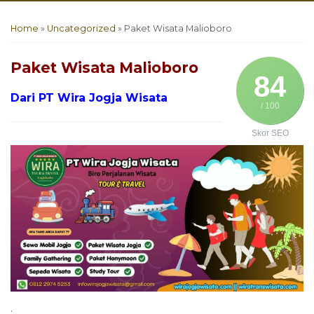
Home
»
Uncategorized
»
Paket Wisata Malioboro
Paket Wisata Malioboro
84
Dari PT Wira Jogja Wisata
/ 100
Skor SEO
.