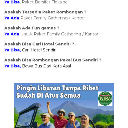
Ya Bisa
, Paket Bersifat Fleksibel.
Apakah Tersedia Paket Rombongan ?
Ya
Ada
Paket Family Gathering / Kantor
Apakah Ada Fun games ?
Ya
Ada
Untuk Paket Family Gathering / Kantor
Apakah Bisa Cari Hotel Sendiri ?
Ya Bisa,
Cari Hotel Sendiri
Apakah Bisa Rombongan Pakai Bus Sendiri ?
Ya Bisa,
Bawa Bus Dari Kota Asal
.