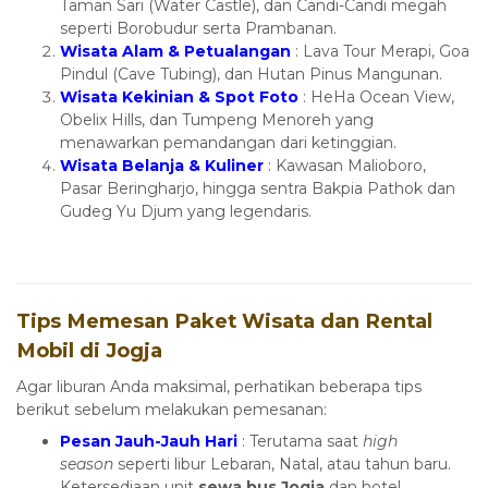
Taman Sari (Water Castle), dan Candi-Candi megah
seperti Borobudur serta Prambanan.
Wisata Alam & Petualangan
: Lava Tour Merapi, Goa
Pindul (Cave Tubing), dan Hutan Pinus Mangunan.
Wisata Kekinian & Spot Foto
: HeHa Ocean View,
Obelix Hills, dan Tumpeng Menoreh yang
menawarkan pemandangan dari ketinggian.
Wisata Belanja & Kuliner
: Kawasan Malioboro,
Pasar Beringharjo, hingga sentra Bakpia Pathok dan
Gudeg Yu Djum yang legendaris.
Tips Memesan Paket Wisata dan Rental
Mobil di Jogja
Agar liburan Anda maksimal, perhatikan beberapa tips
berikut sebelum melakukan pemesanan:
Pesan Jauh-Jauh Hari
: Terutama saat
high
season
seperti libur Lebaran, Natal, atau tahun baru.
Ketersediaan unit
sewa bus Jogja
dan hotel