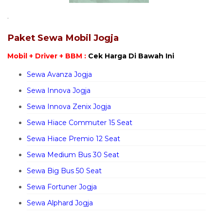
.
Paket Sewa Mobil Jogja
Mobil + Driver + BBM :
Cek Harga Di Bawah Ini
Sewa Avanza Jogja
Sewa Innova Jogja
Sewa Innova Zenix Jogja
Sewa Hiace Commuter 15 Seat
Sewa Hiace Premio 12 Seat
Sewa Medium Bus 30 Seat
Sewa Big Bus 50 Seat
Sewa Fortuner Jogja
Sewa Alphard Jogja