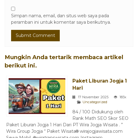
Simpan nama, email, dan situs web saya pada
peramban ini untuk komentar saya berikutnya.
Mungkin Anda tertarik membaca artikel
berikut ini.
Paket Liburan Jogja 1
Hari
17 November 2025
183x
Uncategorized
84 / 100 Didukung oleh
Rank Math SEO Skor SEO
Paket Liburan Jogja 1 Hari Dari PT Wira Jogja Wisata . ”
Wira Group Jogja “ Paket Wisata🌐 wirajogjawisata.com
Sewa Mobil 🌐wiratranswisata.com Instagram