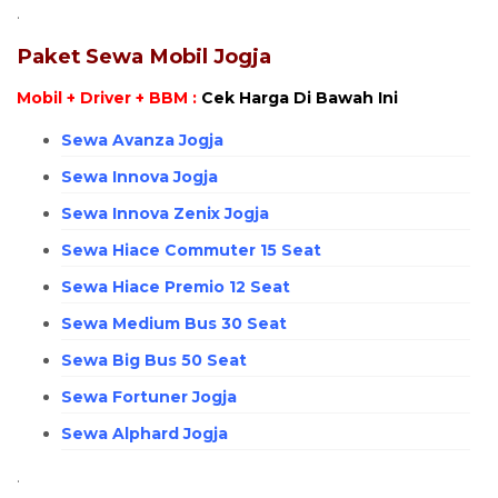
.
Paket Sewa Mobil Jogja
Mobil + Driver + BBM :
Cek Harga Di Bawah Ini
Sewa Avanza Jogja
Sewa Innova Jogja
Sewa Innova Zenix Jogja
Sewa Hiace Commuter 15 Seat
Sewa Hiace Premio 12 Seat
Sewa Medium Bus 30 Seat
Sewa Big Bus 50 Seat
Sewa Fortuner Jogja
Sewa Alphard Jogja
.