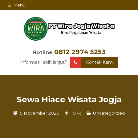
Menu
0812 2974 5253
Hotline
Informasi lebih lanjut?
Kontak Kami
Sewa Hiace Wisata Jogja
5 November 2025
107x
Uncategorized