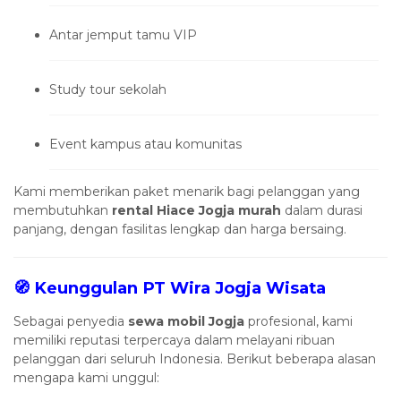
Antar jemput tamu VIP
Study tour sekolah
Event kampus atau komunitas
Kami memberikan paket menarik bagi pelanggan yang
membutuhkan
rental Hiace Jogja murah
dalam durasi
panjang, dengan fasilitas lengkap dan harga bersaing.
🧭 Keunggulan PT Wira Jogja Wisata
Sebagai penyedia
sewa mobil Jogja
profesional, kami
memiliki reputasi terpercaya dalam melayani ribuan
pelanggan dari seluruh Indonesia. Berikut beberapa alasan
mengapa kami unggul: