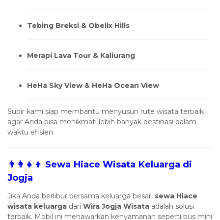
Tebing Breksi & Obelix Hills
Merapi Lava Tour & Kaliurang
HeHa Sky View & HeHa Ocean View
Supir kami siap membantu menyusun rute wisata terbaik
agar Anda bisa menikmati lebih banyak destinasi dalam
waktu efisien.
👨‍👩‍👧‍👦 Sewa Hiace Wisata Keluarga di
Jogja
Jika Anda berlibur bersama keluarga besar,
sewa Hiace
wisata keluarga
dari
Wira Jogja Wisata
adalah solusi
terbaik. Mobil ini menawarkan kenyamanan seperti bus mini