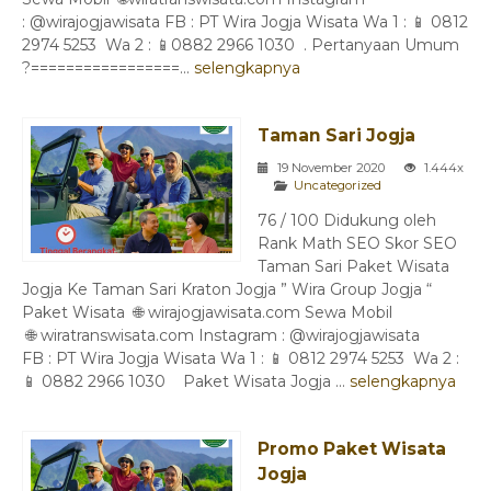
: @wirajogjawisata FB : PT Wira Jogja Wisata Wa 1 : 📱 0812
2974 5253 Wa 2 : 📱0882 2966 1030 . Pertanyaan Umum
?=================...
selengkapnya
Taman Sari Jogja
19 November 2020
1.444x
Uncategorized
76 / 100 Didukung oleh
Rank Math SEO Skor SEO
Taman Sari Paket Wisata
Jogja Ke Taman Sari Kraton Jogja ” Wira Group Jogja “
Paket Wisata 🌐 wirajogjawisata.com Sewa Mobil
🌐 wiratranswisata.com Instagram : @wirajogjawisata
FB : PT Wira Jogja Wisata Wa 1 : 📱 0812 2974 5253 Wa 2 :
📱 0882 2966 1030 Paket Wisata Jogja ...
selengkapnya
Promo Paket Wisata
Jogja