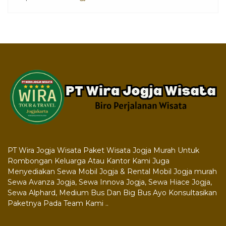
PT Wira Jogja Wisata Paket Wisata Jogja Murah Untuk
Rombongan Keluarga Atau Kantor Kami Juga
Menyediakan Sewa Mobil Jogja & Rental Mobil Jogja murah
Sewa Avanza Jogja, Sewa Innova Jogja, Sewa Hiace Jogja,
Sewa Alphard, Medium Bus Dan Big Bus Ayo Konsultasikan
Paketnya Pada Team Kami ..