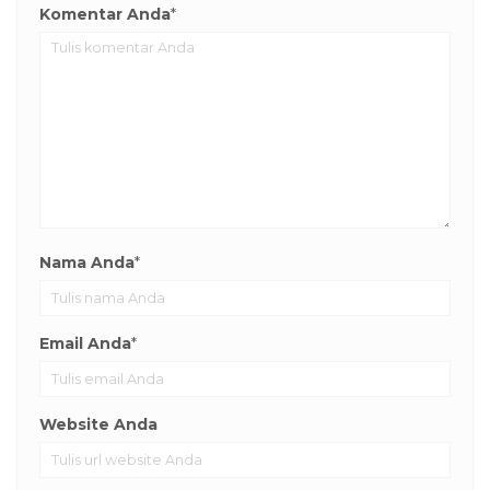
Komentar Anda
*
Nama Anda
*
Email Anda
*
Website Anda