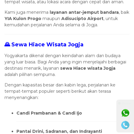
tempat wisata, atau lokasi acara dengan cepat dan aman.
Kami juga menerima
layanan antar-jemput bandara
, baik
YIA Kulon Progo
maupun
Adisucipto Airport
, untuk
kemudahan perjalanan Anda selama di Jogja.
🌄 Sewa Hiace Wisata Jogja
Yogyakarta dikenal dengan keindahan alam dan budaya
yang luar biasa. Bagi Anda yang ingin menjelajahi berbagai
destinasi menarik, layanan
sewa Hiace wisata Jogja
adalah pilihan sempurna.
Dengan kapasitas besar dan kabin lega, perjalanan ke
tempat-tempat populer seperti berikut akan terasa
menyenangkan:
⚫ Online
Candi Prambanan & Candi Ijo
Pantai Drini, Sadranan, dan Indrayanti