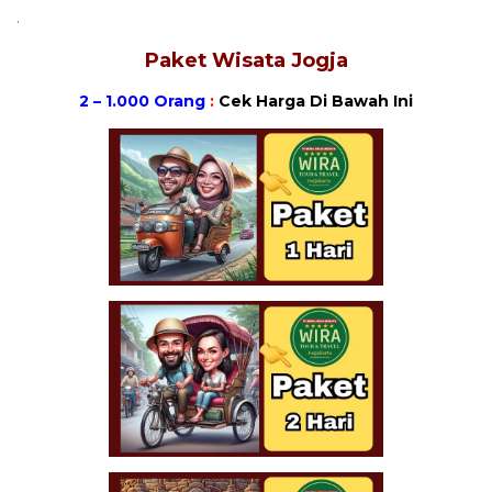
.
Paket Wisata Jogja
2 – 1.000 Orang
:
Cek Harga Di Bawah Ini