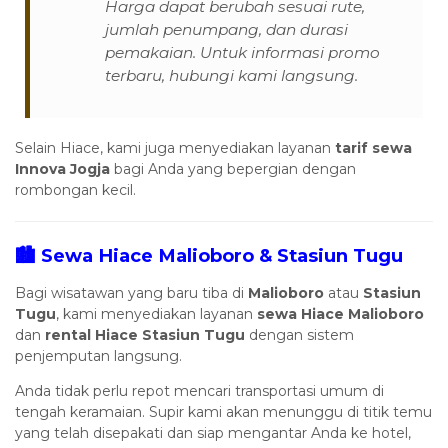
Harga dapat berubah sesuai rute,
jumlah penumpang, dan durasi
pemakaian. Untuk informasi promo
terbaru, hubungi kami langsung.
Selain Hiace, kami juga menyediakan layanan
tarif sewa
Innova Jogja
bagi Anda yang bepergian dengan
rombongan kecil.
🏙️ Sewa Hiace Malioboro & Stasiun Tugu
Bagi wisatawan yang baru tiba di
Malioboro
atau
Stasiun
Tugu
, kami menyediakan layanan
sewa Hiace Malioboro
dan
rental Hiace Stasiun Tugu
dengan sistem
penjemputan langsung.
Anda tidak perlu repot mencari transportasi umum di
tengah keramaian. Supir kami akan menunggu di titik temu
yang telah disepakati dan siap mengantar Anda ke hotel,