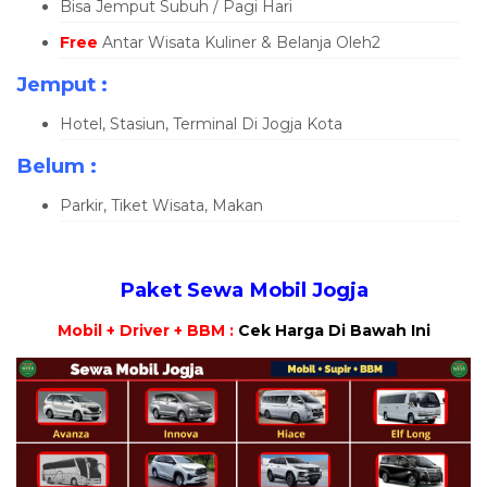
Bisa Jemput Subuh / Pagi Hari
Free
Antar Wisata Kuliner & Belanja Oleh2
Jemput
:
Hotel, Stasiun, Terminal Di Jogja Kota
Belum
:
Parkir, Tiket Wisata, Makan
Paket Sewa Mobil Jogja
Mobil + Driver + BBM :
Cek Harga Di Bawah Ini