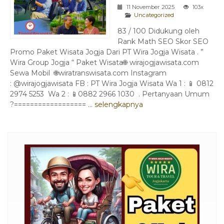
11 November 2025
103x
Uncategorized
83 / 100 Didukung oleh
Rank Math SEO Skor SEO
Promo Paket Wisata Jogja Dari PT Wira Jogja Wisata . ”
Wira Group Jogja “ Paket Wisata🌐 wirajogjawisata.com
Sewa Mobil 🌐wiratranswisata.com Instagram
: @wirajogjawisata FB : PT Wira Jogja Wisata Wa 1 : 📱 0812
2974 5253 Wa 2 : 📱0882 2966 1030 . Pertanyaan Umum
?================== ...
selengkapnya