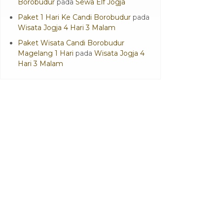
Borobudur
pada
Sewa Elf Jogja
Paket 1 Hari Ke Candi Borobudur
pada
Wisata Jogja 4 Hari 3 Malam
Paket Wisata Candi Borobudur
Magelang 1 Hari
pada
Wisata Jogja 4
Hari 3 Malam