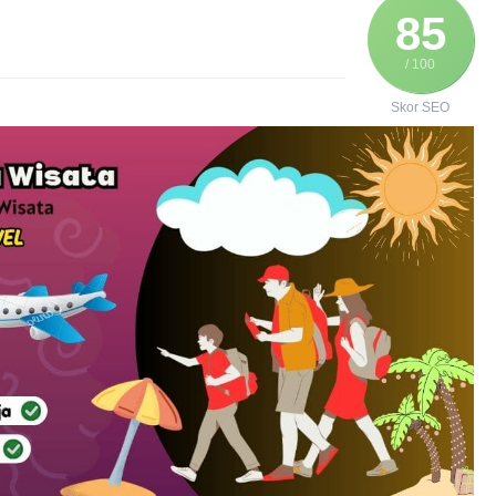
85
/ 100
Skor SEO
ari Wisata Jogja
Paket Wisata Jogja
yakarta
2 Hari
Hubungi Kami
Harga Hubungi Kami