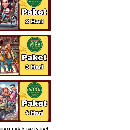
uest Lebih Dari 5 Hari