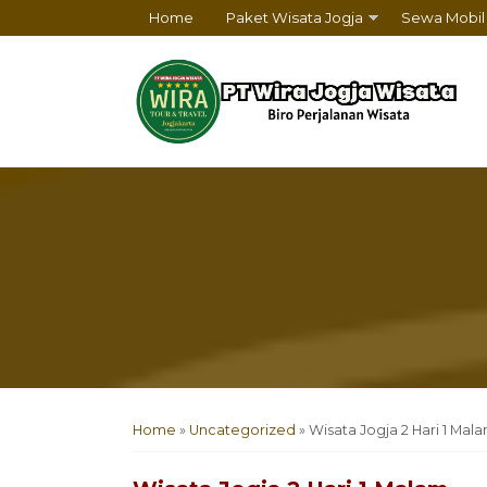
Home
Paket Wisata Jogja
Sewa Mobil
Home
»
Uncategorized
»
Wisata Jogja 2 Hari 1 Mal