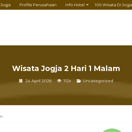
 Jogja
Profile Perusahaan
Info Hotel
100 Wisata Di Jogj
Wisata Jogja 2 Hari 1 Malam
24 April 2026
112x
Uncategorized
am