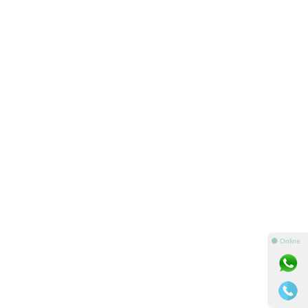
⚫ Online