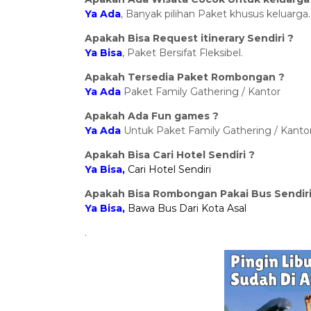
Ya Ada
, Banyak pilihan Paket khusus keluarga.
Apakah Bisa Request itinerary Sendiri ?
Ya Bisa
, Paket Bersifat Fleksibel.
Apakah Tersedia Paket Rombongan ?
Ya
Ada
Paket Family Gathering / Kantor
Apakah Ada Fun games ?
Ya
Ada
Untuk Paket Family Gathering / Kanto
Apakah Bisa Cari Hotel Sendiri ?
Ya Bisa,
Cari Hotel Sendiri
Apakah Bisa Rombongan Pakai Bus Sendiri
Ya Bisa,
Bawa Bus Dari Kota Asal
.