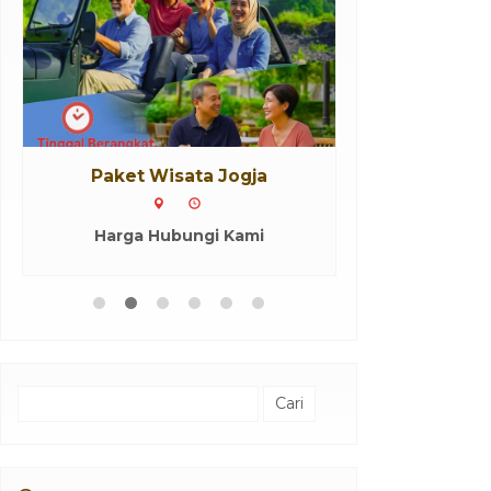
Paket 5 Hari Wisata Jogja
Paket W
D.I.Yogyakarta
5 Hari
D.I.Yo
Harga Hubungi Kami
Harga H
Cari
untuk: