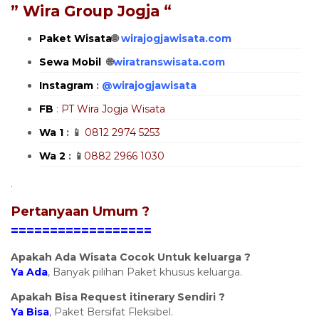
” Wira Group Jogja “
Paket Wisata
🌐
wirajogjawisata.com
Sewa Mobil
🌐
wiratranswisata.com
Instagram
:
@
wirajogjawisata
FB
:
PT Wira Jogja Wisata
Wa 1
: 📱
0812 2974 5253
Wa 2
: 📱
0882 2966 1030
.
Pertanyaan Umum ?
==================
Apakah Ada Wisata Cocok Untuk keluarga ?
Ya Ada
, Banyak pilihan Paket khusus keluarga.
Apakah Bisa Request itinerary Sendiri ?
Ya Bisa
, Paket Bersifat Fleksibel.