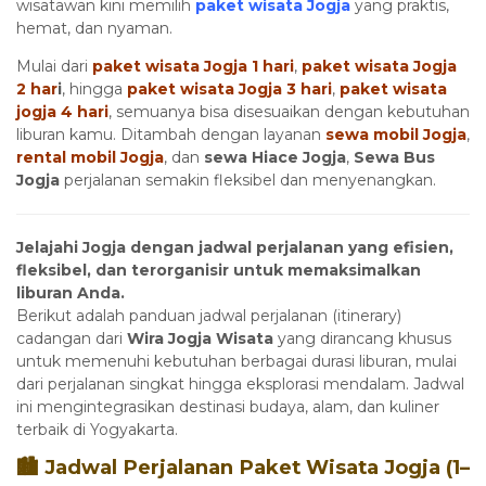
wisatawan kini memilih
paket wisata Jogja
yang praktis,
hemat, dan nyaman.
Mulai dari
paket wisata Jogja 1 hari
,
paket wisata Jogja
2 har
i
, hingga
paket wisata Jogja 3 hari
,
paket wisata
jogja 4 hari
, semuanya bisa disesuaikan dengan kebutuhan
liburan kamu. Ditambah dengan layanan
sewa mobil Jogja
,
rental mobil Jogja
, dan
sewa Hiace Jogja
,
Sewa Bus
Jogja
perjalanan semakin fleksibel dan menyenangkan.
Jelajahi Jogja dengan jadwal perjalanan yang efisien,
fleksibel, dan terorganisir untuk memaksimalkan
liburan Anda.
Berikut adalah panduan jadwal perjalanan (itinerary)
cadangan dari
Wira Jogja Wisata
yang dirancang khusus
untuk memenuhi kebutuhan berbagai durasi liburan, mulai
dari perjalanan singkat hingga eksplorasi mendalam. Jadwal
ini mengintegrasikan destinasi budaya, alam, dan kuliner
terbaik di Yogyakarta.
🏙️ Jadwal Perjalanan Paket Wisata Jogja (1–