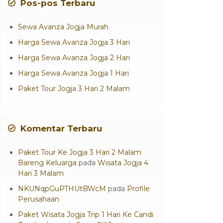
Pos-pos Terbaru
Sewa Avanza Jogja Murah
Harga Sewa Avanza Jogja 3 Hari
Harga Sewa Avanza Jogja 2 Hari
Harga Sewa Avanza Jogja 1 Hari
Paket Tour Jogja 3 Hari 2 Malam
Komentar Terbaru
Paket Tour Ke Jogja 3 Hari 2 Malam
Bareng Keluarga
pada
Wisata Jogja 4
Hari 3 Malam
NKUNqpGuPTHUtBWcM
pada
Profile
Perusahaan
Paket Wisata Jogja Trip 1 Hari Ke Candi