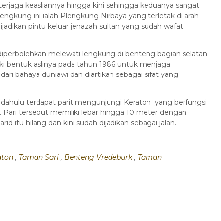
erjaga keasliannya hingga kini sehingga keduanya sangat
lengkung ini ialah Plengkung Nirbaya yang terletak di arah
dijadikan pintu keluar jenazah sultan yang sudah wafat
diperbolehkan melewati lengkung di benteng bagian selatan
ki bentuk aslinya pada tahun 1986 untuk menjaga
s dari bahaya duniawi dan diartikan sebagai sifat yang
dahulu terdapat parit mengunjungi Keraton yang berfungsi
 Pari tersebut memiliki lebar hingga 10 meter dengan
 itu hilang dan kini sudah dijadikan sebagai jalan.
aton
,
Taman Sari
,
Benteng Vredeburk
,
Taman