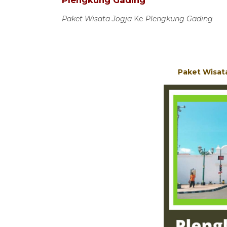
Plengkung Gading
Paket Wisata Jogja
Ke
Plengkung Gading
Paket Wisat
Paket 2 Ha
D.I.Yog
Harga 