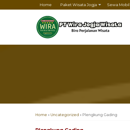
Home
Paket Wisata Jogja
Sewa Mobil
Home
»
Uncategorized
»
Plengkung Gading