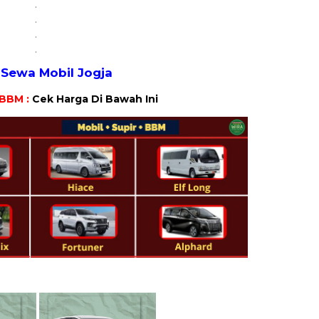
.
.
.
.
 Sewa Mobil Jogja
 BBM :
Cek Harga Di Bawah Ini