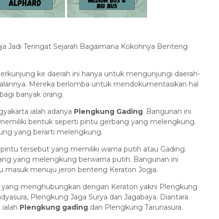
ja Jadi Teringat Sejarah Bagaimana Kokohnya Benteng
berkunjung ke daerah ini hanya untuk mengunjungi daerah-
galannya. Mereka berlomba untuk mendokumentasikan hal
 bagi banyak orang.
gyakarta ialah adanya
Plengkung Gading
. Bangunan ini
emiliki bentuk seperti pintu gerbang yang melengkung.
kung yang berarti melengkung.
a pintu tersebut yang memiliki warna putih atau Gading.
rbang yang melengkung berwarna putih. Bangunan ini
u masuk menuju jeron benteng Keraton Jogja.
g yang menghubungkan dengan Keraton yakni Plengkung
dyasura, Plengkung Jaga Surya dan Jagabaya. Diantara
 ialah
Plengkung gading
dan Plengkung Tarunasura.